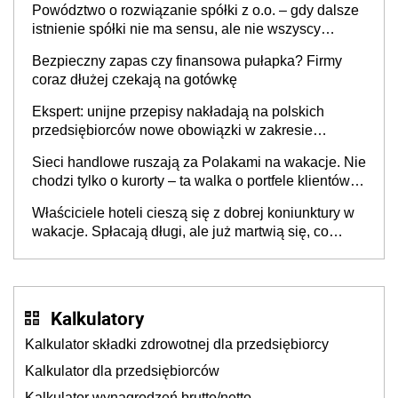
Powództwo o rozwiązanie spółki z o.o. – gdy dalsze
istnienie spółki nie ma sensu, ale nie wszyscy
wspólnicy są tego zdania
Bezpieczny zapas czy finansowa pułapka? Firmy
coraz dłużej czekają na gotówkę
Ekspert: unijne przepisy nakładają na polskich
przedsiębiorców nowe obowiązki w zakresie
opakowań
Sieci handlowe ruszają za Polakami na wakacje. Nie
chodzi tylko o kurorty – ta walka o portfele klientów
dzieje się także tam, gdzie wielu spędzi urlop po
Właściciele hoteli cieszą się z dobrej koniunktury w
cichu
wakacje. Spłacają długi, ale już martwią się, co
będzie jesienią
Kalkulatory
Kalkulator składki zdrowotnej dla przedsiębiorcy
Kalkulator dla przedsiębiorców
Kalkulator wynagrodzeń brutto/netto