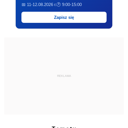
📅 11-12.08.2026 r.
🕐 9:00-15:00
Zapisz się
REKLAMA