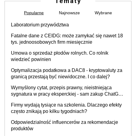
Tematy
Popularne
Najnowsze
Wybrane
Laboratorium przywództwa
Fatalne dane z CEIDG: może zamykać się nawet 18
tys. jednoosobowych firm miesięcznie
Umowa o sprzedaż płodów rolnych. Co rolnik
wiedzieć powinien
Optymalizacja podatkowa a DAC8 - kryptowaluty za
granicą przestają być niewidoczne. I co dalej?
Wymyślony cytat, przepis prawny, nieistniejąca
sygnatura w pracy eksperckiej - sam zakup ChatGPT
to nie wdrożenie AI w firmie
Firmy wydają tysiące na szkolenia. Dlaczego efekty
często znikają po kilku tygodniach?
Odpowiedzialność influencerów za rekomendacje
produktów