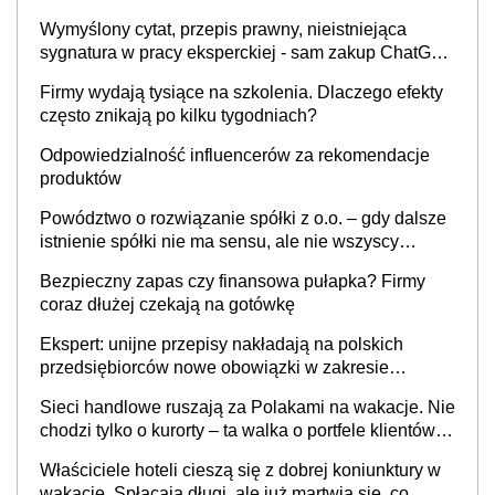
Wymyślony cytat, przepis prawny, nieistniejąca
sygnatura w pracy eksperckiej - sam zakup ChatGPT
to nie wdrożenie AI w firmie
Firmy wydają tysiące na szkolenia. Dlaczego efekty
często znikają po kilku tygodniach?
Odpowiedzialność influencerów za rekomendacje
produktów
Powództwo o rozwiązanie spółki z o.o. – gdy dalsze
istnienie spółki nie ma sensu, ale nie wszyscy
wspólnicy są tego zdania
Bezpieczny zapas czy finansowa pułapka? Firmy
coraz dłużej czekają na gotówkę
Ekspert: unijne przepisy nakładają na polskich
przedsiębiorców nowe obowiązki w zakresie
opakowań
Sieci handlowe ruszają za Polakami na wakacje. Nie
chodzi tylko o kurorty – ta walka o portfele klientów
dzieje się także tam, gdzie wielu spędzi urlop po
Właściciele hoteli cieszą się z dobrej koniunktury w
cichu
wakacje. Spłacają długi, ale już martwią się, co