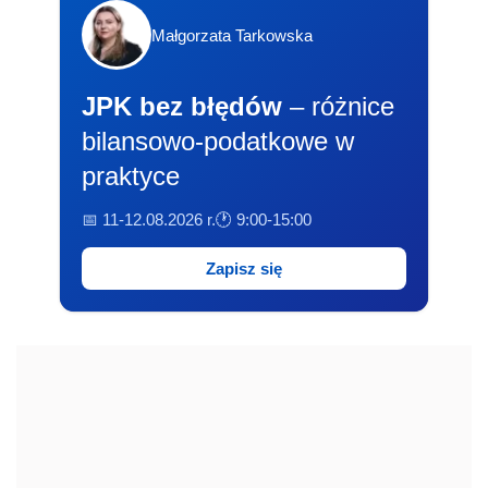
Małgorzata Tarkowska
JPK bez błędów
– różnice
bilansowo-podatkowe w
praktyce
📅 11-12.08.2026 r.
🕐 9:00-15:00
Zapisz się