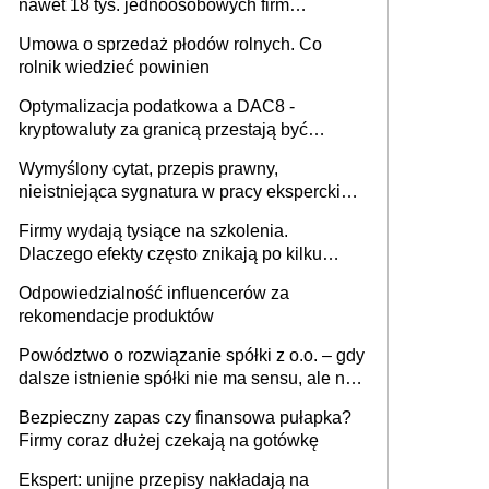
nawet 18 tys. jednoosobowych firm
miesięcznie
Umowa o sprzedaż płodów rolnych. Co
rolnik wiedzieć powinien
Optymalizacja podatkowa a DAC8 -
kryptowaluty za granicą przestają być
niewidoczne. I co dalej?
Wymyślony cytat, przepis prawny,
nieistniejąca sygnatura w pracy eksperckiej -
sam zakup ChatGPT to nie wdrożenie AI w
Firmy wydają tysiące na szkolenia.
firmie
Dlaczego efekty często znikają po kilku
tygodniach?
Odpowiedzialność influencerów za
rekomendacje produktów
Powództwo o rozwiązanie spółki z o.o. – gdy
dalsze istnienie spółki nie ma sensu, ale nie
wszyscy wspólnicy są tego zdania
Bezpieczny zapas czy finansowa pułapka?
Firmy coraz dłużej czekają na gotówkę
Ekspert: unijne przepisy nakładają na