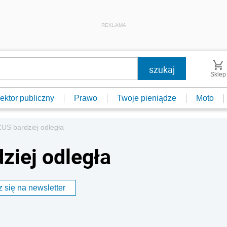
REKLAMA
Sklep
ektor publiczny
Prawo
Twoje pieniądze
Moto
US bardziej odległa
iej odległa
 się na newsletter