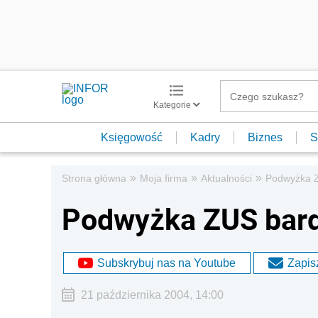
Kategorie
Księgowość
Kadry
Biznes
S
»
»
»
Strona główna
Moja firma
Aktualności
Podwyżka Z
Podwyżka ZUS bardz
Subskrybuj nas na Youtube
Zapisz
21 października 2004, 14:00