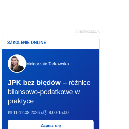
AUTOPROMOCJA
SZKOLENIE ONLINE
Małgorzata Tarkowska
JPK bez błędów
– różnice
bilansowo-podatkowe w
praktyce
📅 11-12.08.2026 r.
🕐 9:00-15:00
Zapisz się