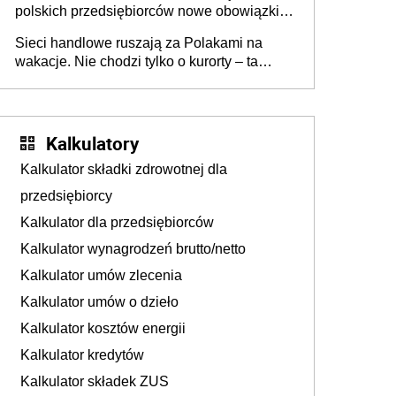
polskich przedsiębiorców nowe obowiązki w
zakresie opakowań
Sieci handlowe ruszają za Polakami na
wakacje. Nie chodzi tylko o kurorty – ta
walka o portfele klientów dzieje się także
tam, gdzie wielu spędzi urlop po cichu
Kalkulatory
Kalkulator składki zdrowotnej dla
przedsiębiorcy
Kalkulator dla przedsiębiorców
Kalkulator wynagrodzeń brutto/netto
Kalkulator umów zlecenia
Kalkulator umów o dzieło
Kalkulator kosztów energii
Kalkulator kredytów
Kalkulator składek ZUS