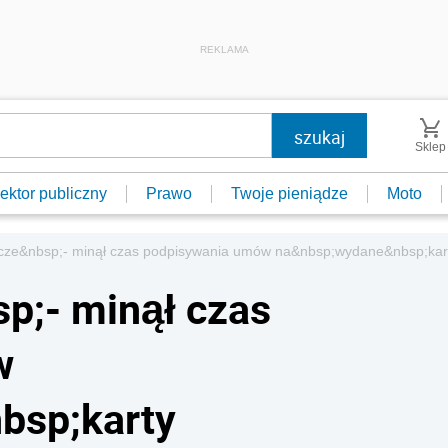
REKLAMA
Sklep
ektor publiczny
Prawo
Twoje pieniądze
Moto
nicze&nbsp;- minął czas podpisywania umów na&nbsp;wydane&nbsp;kar
sp;- minął czas
w
bsp;karty