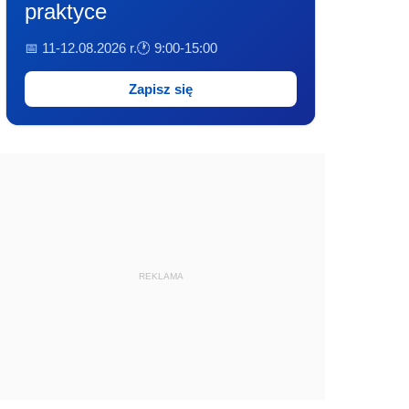
praktyce
📅 11-12.08.2026 r.
🕐 9:00-15:00
Zapisz się
REKLAMA