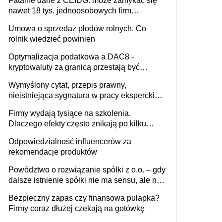
Fatalne dane z CEIDG: może zamykać się
nawet 18 tys. jednoosobowych firm
miesięcznie
Umowa o sprzedaż płodów rolnych. Co
rolnik wiedzieć powinien
Optymalizacja podatkowa a DAC8 -
kryptowaluty za granicą przestają być
niewidoczne. I co dalej?
Wymyślony cytat, przepis prawny,
nieistniejąca sygnatura w pracy eksperckiej -
sam zakup ChatGPT to nie wdrożenie AI w
Firmy wydają tysiące na szkolenia.
firmie
Dlaczego efekty często znikają po kilku
tygodniach?
Odpowiedzialność influencerów za
rekomendacje produktów
Powództwo o rozwiązanie spółki z o.o. – gdy
dalsze istnienie spółki nie ma sensu, ale nie
wszyscy wspólnicy są tego zdania
Bezpieczny zapas czy finansowa pułapka?
Firmy coraz dłużej czekają na gotówkę