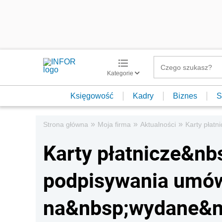
Kategorie
Księgowość
Kadry
Biznes
S
»
»
»
Strona główna
Moja firma
Aktualności
Karty płat
Karty płatnicze&nb
podpisywania umó
na&nbsp;wydane&n