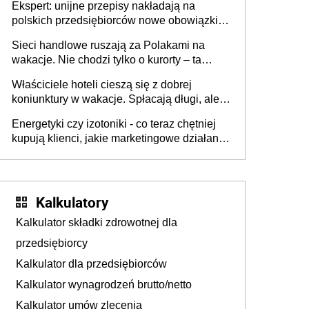
Ekspert: unijne przepisy nakładają na
polskich przedsiębiorców nowe obowiązki w
zakresie opakowań
Sieci handlowe ruszają za Polakami na
wakacje. Nie chodzi tylko o kurorty – ta
walka o portfele klientów dzieje się także
Właściciele hoteli cieszą się z dobrej
tam, gdzie wielu spędzi urlop po cichu
koniunktury w wakacje. Spłacają długi, ale
już martwią się, co będzie jesienią
Energetyki czy izotoniki - co teraz chętniej
kupują klienci, jakie marketingowe działania
podejmują sklepy
Kalkulatory
Kalkulator składki zdrowotnej dla
przedsiębiorcy
Kalkulator dla przedsiębiorców
Kalkulator wynagrodzeń brutto/netto
Kalkulator umów zlecenia