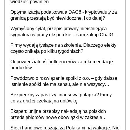
wiedzieć powinien
Optymalizacja podatkowa a DAC8 - kryptowaluty za
granicą przestają być niewidoczne. I co dalej?
Wymyślony cytat, przepis prawny, nieistniejąca
sygnatura w pracy eksperckiej - sam zakup ChatGPT
to nie wdrożenie AI w firmie
Firmy wydają tysiące na szkolenia. Dlaczego efekty
często znikają po kilku tygodniach?
Odpowiedzialność influencerów za rekomendacje
produktów
Powództwo o rozwiązanie spółki z o.o. – gdy dalsze
istnienie spółki nie ma sensu, ale nie wszyscy
wspólnicy są tego zdania
Bezpieczny zapas czy finansowa pułapka? Firmy
coraz dłużej czekają na gotówkę
Ekspert: unijne przepisy nakładają na polskich
przedsiębiorców nowe obowiązki w zakresie
opakowań
Sieci handlowe ruszają za Polakami na wakacje. Nie