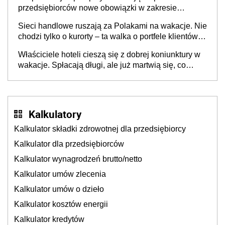
przedsiębiorców nowe obowiązki w zakresie
opakowań
Sieci handlowe ruszają za Polakami na wakacje. Nie
chodzi tylko o kurorty – ta walka o portfele klientów
dzieje się także tam, gdzie wielu spędzi urlop po
Właściciele hoteli cieszą się z dobrej koniunktury w
cichu
wakacje. Spłacają długi, ale już martwią się, co
będzie jesienią
Kalkulatory
Kalkulator składki zdrowotnej dla przedsiębiorcy
Kalkulator dla przedsiębiorców
Kalkulator wynagrodzeń brutto/netto
Kalkulator umów zlecenia
Kalkulator umów o dzieło
Kalkulator kosztów energii
Kalkulator kredytów