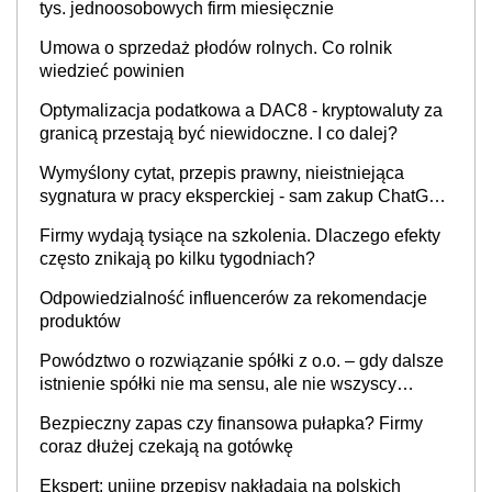
tys. jednoosobowych firm miesięcznie
Umowa o sprzedaż płodów rolnych. Co rolnik
wiedzieć powinien
Optymalizacja podatkowa a DAC8 - kryptowaluty za
granicą przestają być niewidoczne. I co dalej?
Wymyślony cytat, przepis prawny, nieistniejąca
sygnatura w pracy eksperckiej - sam zakup ChatGPT
to nie wdrożenie AI w firmie
Firmy wydają tysiące na szkolenia. Dlaczego efekty
często znikają po kilku tygodniach?
Odpowiedzialność influencerów za rekomendacje
produktów
Powództwo o rozwiązanie spółki z o.o. – gdy dalsze
istnienie spółki nie ma sensu, ale nie wszyscy
wspólnicy są tego zdania
Bezpieczny zapas czy finansowa pułapka? Firmy
coraz dłużej czekają na gotówkę
Ekspert: unijne przepisy nakładają na polskich