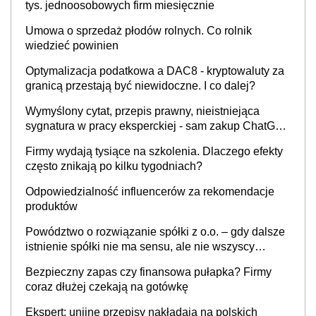
tys. jednoosobowych firm miesięcznie
Umowa o sprzedaż płodów rolnych. Co rolnik
wiedzieć powinien
Optymalizacja podatkowa a DAC8 - kryptowaluty za
granicą przestają być niewidoczne. I co dalej?
Wymyślony cytat, przepis prawny, nieistniejąca
sygnatura w pracy eksperckiej - sam zakup ChatGPT
to nie wdrożenie AI w firmie
Firmy wydają tysiące na szkolenia. Dlaczego efekty
często znikają po kilku tygodniach?
Odpowiedzialność influencerów za rekomendacje
produktów
Powództwo o rozwiązanie spółki z o.o. – gdy dalsze
istnienie spółki nie ma sensu, ale nie wszyscy
wspólnicy są tego zdania
Bezpieczny zapas czy finansowa pułapka? Firmy
coraz dłużej czekają na gotówkę
Ekspert: unijne przepisy nakładają na polskich