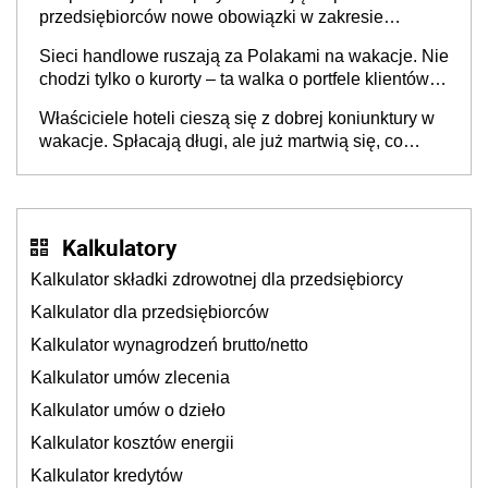
przedsiębiorców nowe obowiązki w zakresie
opakowań
Sieci handlowe ruszają za Polakami na wakacje. Nie
chodzi tylko o kurorty – ta walka o portfele klientów
dzieje się także tam, gdzie wielu spędzi urlop po
Właściciele hoteli cieszą się z dobrej koniunktury w
cichu
wakacje. Spłacają długi, ale już martwią się, co
będzie jesienią
Kalkulatory
Kalkulator składki zdrowotnej dla przedsiębiorcy
Kalkulator dla przedsiębiorców
Kalkulator wynagrodzeń brutto/netto
Kalkulator umów zlecenia
Kalkulator umów o dzieło
Kalkulator kosztów energii
Kalkulator kredytów