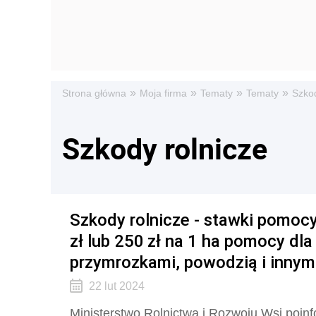
»
»
»
»
Strona główna
Moja firma
Tematy
Tematy
Szkod
Szkody rolnicze
Szkody rolnicze - stawki pomocy
zł lub 250 zł na 1 ha pomocy dl
przymrozkami, powodzią i inny
22 lut 2024
Ministerstwo Rolnictwa i Rozwoju Wsi poinf