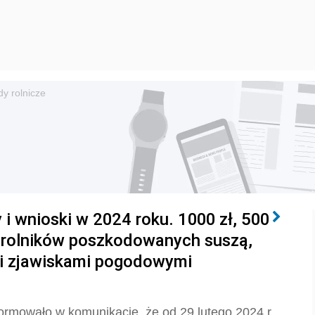
y rolnicze
 i wnioski w 2024 roku. 1000 zł, 500
a rolników poszkodowanych suszą,
mi zjawiskami pogodowymi
ormowało w komunikacie, że od 29 lutego 2024 r.