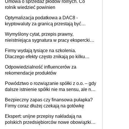
Umowa o sprzedaż płodów rolnych. Co
rolnik wiedzieć powinien
Optymalizacja podatkowa a DAC8 -
kryptowaluty za granicą przestają być
niewidoczne. I co dalej?
Wymyślony cytat, przepis prawny,
nieistniejąca sygnatura w pracy eksperckiej -
sam zakup ChatGPT to nie wdrożenie AI w
Firmy wydają tysiące na szkolenia.
firmie
Dlaczego efekty często znikają po kilku
tygodniach?
Odpowiedzialność influencerów za
rekomendacje produktów
Powództwo o rozwiązanie spółki z o.o. – gdy
dalsze istnienie spółki nie ma sensu, ale nie
wszyscy wspólnicy są tego zdania
Bezpieczny zapas czy finansowa pułapka?
Firmy coraz dłużej czekają na gotówkę
Ekspert: unijne przepisy nakładają na
polskich przedsiębiorców nowe obowiązki w
zakresie opakowań