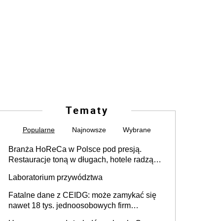
Tematy
Popularne
Najnowsze
Wybrane
Branża HoReCa w Polsce pod presją.
Restauracje toną w długach, hotele radzą
sobie lepiej [GOŚĆ INFOR.PL]
Laboratorium przywództwa
Fatalne dane z CEIDG: może zamykać się
nawet 18 tys. jednoosobowych firm
miesięcznie