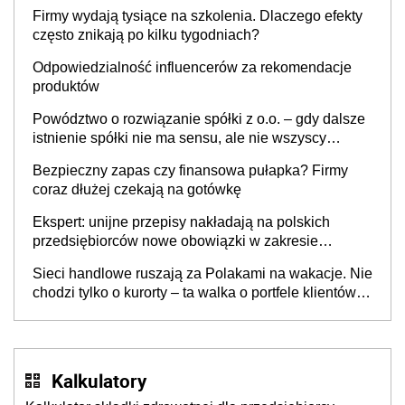
to nie wdrożenie AI w firmie
Firmy wydają tysiące na szkolenia. Dlaczego efekty
często znikają po kilku tygodniach?
Odpowiedzialność influencerów za rekomendacje
produktów
Powództwo o rozwiązanie spółki z o.o. – gdy dalsze
istnienie spółki nie ma sensu, ale nie wszyscy
wspólnicy są tego zdania
Bezpieczny zapas czy finansowa pułapka? Firmy
coraz dłużej czekają na gotówkę
Ekspert: unijne przepisy nakładają na polskich
przedsiębiorców nowe obowiązki w zakresie
opakowań
Sieci handlowe ruszają za Polakami na wakacje. Nie
chodzi tylko o kurorty – ta walka o portfele klientów
dzieje się także tam, gdzie wielu spędzi urlop po
cichu
Kalkulatory