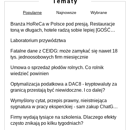
Tematy
Popularne
Najnowsze
Wybrane
Branża HoReCa w Polsce pod presją. Restauracje
toną w długach, hotele radzą sobie lepiej [GOŚĆ
INFOR.PL]
Laboratorium przywództwa
Fatalne dane z CEIDG: może zamykać się nawet 18
tys. jednoosobowych firm miesięcznie
Umowa o sprzedaż płodów rolnych. Co rolnik
wiedzieć powinien
Optymalizacja podatkowa a DAC8 - kryptowaluty za
granicą przestają być niewidoczne. I co dalej?
Wymyślony cytat, przepis prawny, nieistniejąca
sygnatura w pracy eksperckiej - sam zakup ChatGPT
to nie wdrożenie AI w firmie
Firmy wydają tysiące na szkolenia. Dlaczego efekty
często znikają po kilku tygodniach?