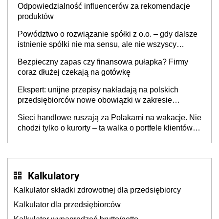
Odpowiedzialność influencerów za rekomendacje
produktów
Powództwo o rozwiązanie spółki z o.o. – gdy dalsze
istnienie spółki nie ma sensu, ale nie wszyscy
wspólnicy są tego zdania
Bezpieczny zapas czy finansowa pułapka? Firmy
coraz dłużej czekają na gotówkę
Ekspert: unijne przepisy nakładają na polskich
przedsiębiorców nowe obowiązki w zakresie
opakowań
Sieci handlowe ruszają za Polakami na wakacje. Nie
chodzi tylko o kurorty – ta walka o portfele klientów
dzieje się także tam, gdzie wielu spędzi urlop po
cichu
Kalkulatory
Kalkulator składki zdrowotnej dla przedsiębiorcy
Kalkulator dla przedsiębiorców