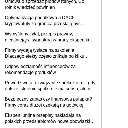
Umowa o sprzedaż płodów rolnych. Co
rolnik wiedzieć powinien
Optymalizacja podatkowa a DAC8 -
kryptowaluty za granicą przestają być
niewidoczne. I co dalej?
Wymyślony cytat, przepis prawny,
nieistniejąca sygnatura w pracy eksperckiej -
sam zakup ChatGPT to nie wdrożenie AI w
Firmy wydają tysiące na szkolenia.
firmie
Dlaczego efekty często znikają po kilku
tygodniach?
Odpowiedzialność influencerów za
rekomendacje produktów
Powództwo o rozwiązanie spółki z o.o. – gdy
dalsze istnienie spółki nie ma sensu, ale nie
wszyscy wspólnicy są tego zdania
Bezpieczny zapas czy finansowa pułapka?
Firmy coraz dłużej czekają na gotówkę
Ekspert: unijne przepisy nakładają na
polskich przedsiębiorców nowe obowiązki w
zakresie opakowań