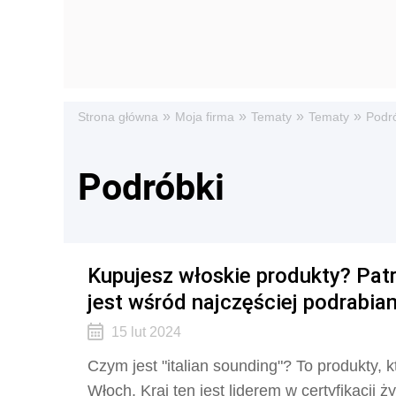
»
»
»
»
Strona główna
Moja firma
Tematy
Tematy
Podr
Podróbki
Kupujesz włoskie produkty? Patr
jest wśród najczęściej podrabia
15 lut 2024
Czym jest "italian sounding"? To produkty, k
Włoch. Kraj ten jest liderem w certyfikacji 