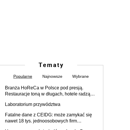
Tematy
Popularne
Najnowsze
Wybrane
Branża HoReCa w Polsce pod presją.
Restauracje toną w długach, hotele radzą
sobie lepiej [GOŚĆ INFOR.PL]
Laboratorium przywództwa
Fatalne dane z CEIDG: może zamykać się
nawet 18 tys. jednoosobowych firm
miesięcznie