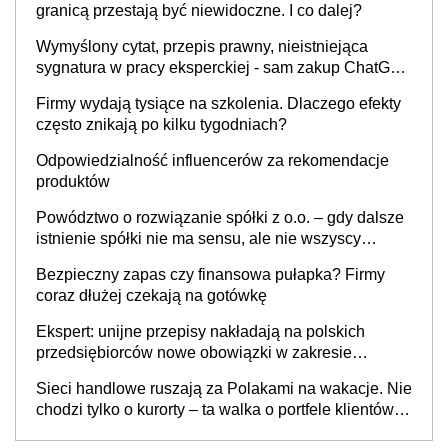
granicą przestają być niewidoczne. I co dalej?
Wymyślony cytat, przepis prawny, nieistniejąca
sygnatura w pracy eksperckiej - sam zakup ChatGPT
to nie wdrożenie AI w firmie
Firmy wydają tysiące na szkolenia. Dlaczego efekty
często znikają po kilku tygodniach?
Odpowiedzialność influencerów za rekomendacje
produktów
Powództwo o rozwiązanie spółki z o.o. – gdy dalsze
istnienie spółki nie ma sensu, ale nie wszyscy
wspólnicy są tego zdania
Bezpieczny zapas czy finansowa pułapka? Firmy
coraz dłużej czekają na gotówkę
Ekspert: unijne przepisy nakładają na polskich
przedsiębiorców nowe obowiązki w zakresie
opakowań
Sieci handlowe ruszają za Polakami na wakacje. Nie
chodzi tylko o kurorty – ta walka o portfele klientów
dzieje się także tam, gdzie wielu spędzi urlop po