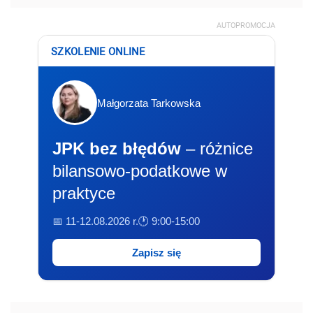
AUTOPROMOCJA
SZKOLENIE ONLINE
Małgorzata Tarkowska
JPK bez błędów
– różnice
bilansowo-podatkowe w
praktyce
📅 11-12.08.2026 r.
🕐 9:00-15:00
Zapisz się