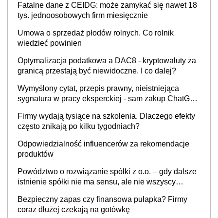
Fatalne dane z CEIDG: może zamykać się nawet 18
tys. jednoosobowych firm miesięcznie
Umowa o sprzedaż płodów rolnych. Co rolnik
wiedzieć powinien
Optymalizacja podatkowa a DAC8 - kryptowaluty za
granicą przestają być niewidoczne. I co dalej?
Wymyślony cytat, przepis prawny, nieistniejąca
sygnatura w pracy eksperckiej - sam zakup ChatGPT
to nie wdrożenie AI w firmie
Firmy wydają tysiące na szkolenia. Dlaczego efekty
często znikają po kilku tygodniach?
Odpowiedzialność influencerów za rekomendacje
produktów
Powództwo o rozwiązanie spółki z o.o. – gdy dalsze
istnienie spółki nie ma sensu, ale nie wszyscy
wspólnicy są tego zdania
Bezpieczny zapas czy finansowa pułapka? Firmy
coraz dłużej czekają na gotówkę