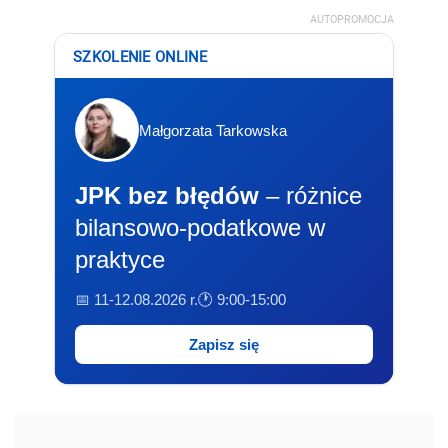
AUTOPROMOCJA
SZKOLENIE ONLINE
Małgorzata Tarkowska
JPK bez błędów
– różnice
bilansowo-podatkowe w
praktyce
📅 11-12.08.2026 r.
🕐 9:00-15:00
Zapisz się