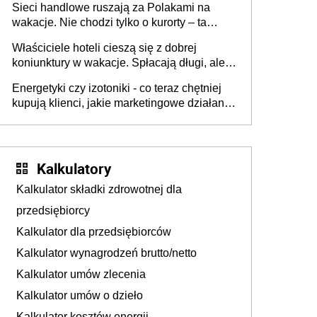
Sieci handlowe ruszają za Polakami na
wakacje. Nie chodzi tylko o kurorty – ta
walka o portfele klientów dzieje się także
Właściciele hoteli cieszą się z dobrej
tam, gdzie wielu spędzi urlop po cichu
koniunktury w wakacje. Spłacają długi, ale
już martwią się, co będzie jesienią
Energetyki czy izotoniki - co teraz chętniej
kupują klienci, jakie marketingowe działania
podejmują sklepy
Kalkulatory
Kalkulator składki zdrowotnej dla
przedsiębiorcy
Kalkulator dla przedsiębiorców
Kalkulator wynagrodzeń brutto/netto
Kalkulator umów zlecenia
Kalkulator umów o dzieło
Kalkulator kosztów energii