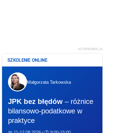
AUTOPROMOCJA
SZKOLENIE ONLINE
Małgorzata Tarkowska
JPK bez błędów
– różnice
bilansowo-podatkowe w
praktyce
📅 11-12.08.2026 r.
🕐 9:00-15:00