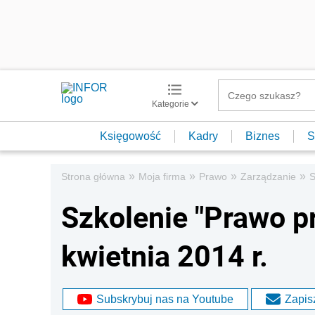
Kategorie
Księgowość
Kadry
Biznes
S
»
»
»
»
Strona główna
Moja firma
Prawo
Zarządzanie
S
Szkolenie "Prawo pr
kwietnia 2014 r.
Subskrybuj nas na Youtube
Zapisz