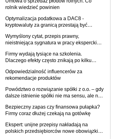
Umowa o sprzedaż płodów rolnych. Co
rolnik wiedzieć powinien
Optymalizacja podatkowa a DAC8 -
kryptowaluty za granicą przestają być
niewidoczne. I co dalej?
Wymyślony cytat, przepis prawny,
nieistniejąca sygnatura w pracy eksperckiej -
sam zakup ChatGPT to nie wdrożenie AI w
Firmy wydają tysiące na szkolenia.
firmie
Dlaczego efekty często znikają po kilku
tygodniach?
Odpowiedzialność influencerów za
rekomendacje produktów
Powództwo o rozwiązanie spółki z o.o. – gdy
dalsze istnienie spółki nie ma sensu, ale nie
wszyscy wspólnicy są tego zdania
Bezpieczny zapas czy finansowa pułapka?
Firmy coraz dłużej czekają na gotówkę
Ekspert: unijne przepisy nakładają na
polskich przedsiębiorców nowe obowiązki w
zakresie opakowań