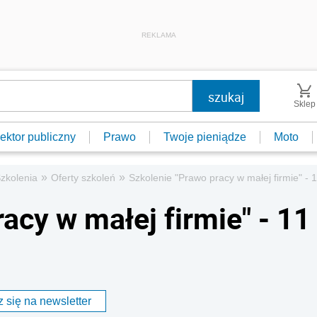
REKLAMA
Sklep
ektor publiczny
Prawo
Twoje pieniądze
Moto
»
»
zkolenia
Oferty szkoleń
Szkolenie "Prawo pracy w małej firmie" - 1
acy w małej firmie" - 11
 się na newsletter