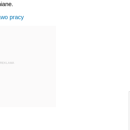
iane.
awo pracy
REKLAMA