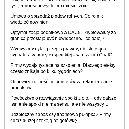
tys. jednoosobowych firm miesięcznie
Umowa o sprzedaż płodów rolnych. Co rolnik
wiedzieć powinien
Optymalizacja podatkowa a DAC8 - kryptowaluty za
granicą przestają być niewidoczne. I co dalej?
Wymyślony cytat, przepis prawny, nieistniejąca
sygnatura w pracy eksperckiej - sam zakup ChatGPT
to nie wdrożenie AI w firmie
Firmy wydają tysiące na szkolenia. Dlaczego efekty
często znikają po kilku tygodniach?
Odpowiedzialność influencerów za rekomendacje
produktów
Powództwo o rozwiązanie spółki z o.o. – gdy dalsze
istnienie spółki nie ma sensu, ale nie wszyscy
wspólnicy są tego zdania
Bezpieczny zapas czy finansowa pułapka? Firmy
coraz dłużej czekają na gotówkę