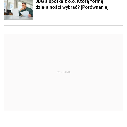
JDG a spółka z o.o. Którą formę
działalności wybrać? [Porównanie]
REKLAMA