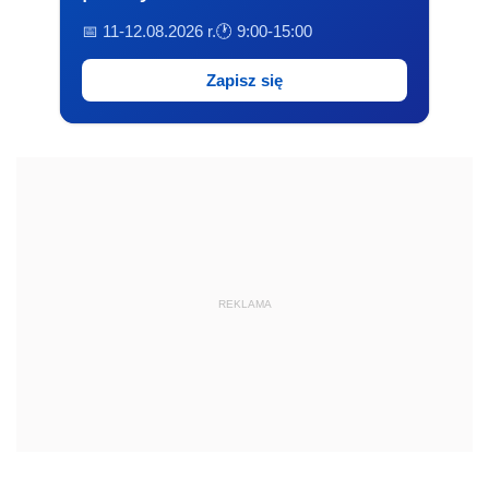
📅 11-12.08.2026 r.
🕐 9:00-15:00
Zapisz się
REKLAMA