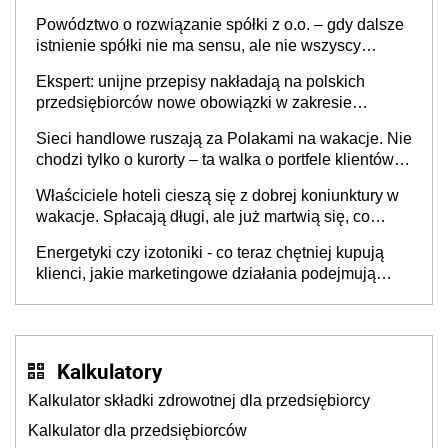
Powództwo o rozwiązanie spółki z o.o. – gdy dalsze
istnienie spółki nie ma sensu, ale nie wszyscy
wspólnicy są tego zdania
Ekspert: unijne przepisy nakładają na polskich
przedsiębiorców nowe obowiązki w zakresie
opakowań
Sieci handlowe ruszają za Polakami na wakacje. Nie
chodzi tylko o kurorty – ta walka o portfele klientów
dzieje się także tam, gdzie wielu spędzi urlop po
Właściciele hoteli cieszą się z dobrej koniunktury w
cichu
wakacje. Spłacają długi, ale już martwią się, co
będzie jesienią
Energetyki czy izotoniki - co teraz chętniej kupują
klienci, jakie marketingowe działania podejmują
sklepy
Kalkulatory
Kalkulator składki zdrowotnej dla przedsiębiorcy
Kalkulator dla przedsiębiorców