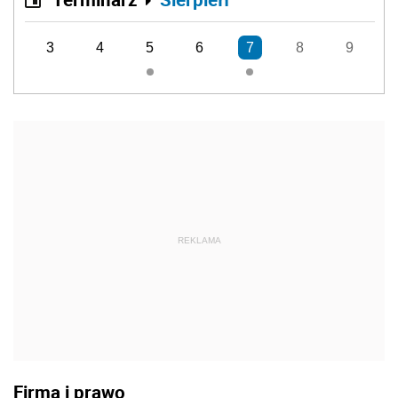
3
4
5
6
7
8
9
REKLAMA
Firma i prawo