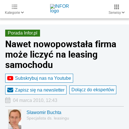
Kategorie
Serwisy
Porada Infor.pl
Nawet nowopowstała firma
może liczyć na leasing
samochodu
Subskrybuj nas na Youtube
Dołącz do ekspertów
Zapisz się na newsletter
04 marca 2010, 12:43
Sławomir Buchta
Specjalista ds. leasingu