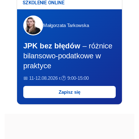
SZKOLENIE ONLINE
Małgorzata Tarkowska
JPK bez błędów
– różnice
bilansowo-podatkowe w
praktyce
📅 11-12.08.2026 r.
🕐 9:00-15:00
Zapisz się