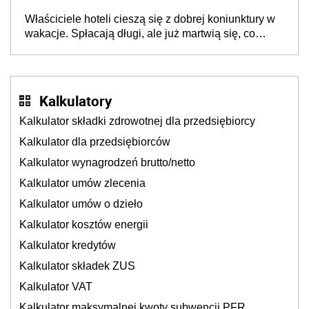
dzieje się także tam, gdzie wielu spędzi urlop po
Właściciele hoteli cieszą się z dobrej koniunktury w
cichu
wakacje. Spłacają długi, ale już martwią się, co
będzie jesienią
Kalkulatory
Kalkulator składki zdrowotnej dla przedsiębiorcy
Kalkulator dla przedsiębiorców
Kalkulator wynagrodzeń brutto/netto
Kalkulator umów zlecenia
Kalkulator umów o dzieło
Kalkulator kosztów energii
Kalkulator kredytów
Kalkulator składek ZUS
Kalkulator VAT
Kalkulator maksymalnej kwoty subwencji PFR