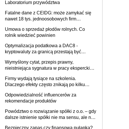
Laboratorium przywództwa
Fatalne dane z CEIDG: może zamykać się
nawet 18 tys. jednoosobowych firm
miesięcznie
Umowa o sprzedaż płodów rolnych. Co
rolnik wiedzieć powinien
Optymalizacja podatkowa a DAC8 -
kryptowaluty za granicą przestają być
niewidoczne. I co dalej?
Wymyślony cytat, przepis prawny,
nieistniejąca sygnatura w pracy eksperckiej -
sam zakup ChatGPT to nie wdrożenie AI w
Firmy wydają tysiące na szkolenia.
firmie
Dlaczego efekty często znikają po kilku
tygodniach?
Odpowiedzialność influencerów za
rekomendacje produktów
Powództwo o rozwiązanie spółki z o.o. – gdy
dalsze istnienie spółki nie ma sensu, ale nie
wszyscy wspólnicy są tego zdania
Bezpieczny zapas czy finansowa pułapka?