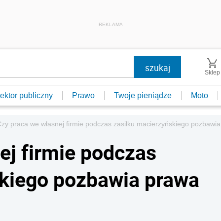
REKLAMA
Sklep
ektor publiczny
Prawo
Twoje pieniądze
Moto
zy praca we własnej firmie podczas zasiłku macierzyńskiego pozbawi
ej firmie podczas
skiego pozbawia prawa