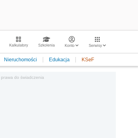
Kalkulatory
Szkolenia
Konto
Serwisy
Nieruchomości
Edukacja
KSeF
a prawa do świadczenia