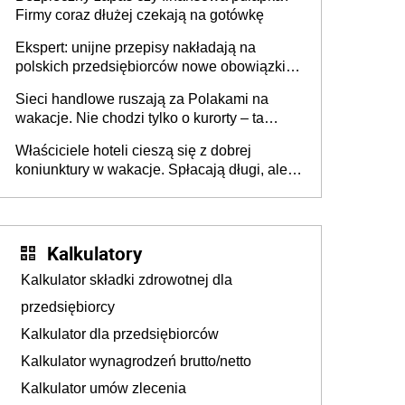
Firmy coraz dłużej czekają na gotówkę
Ekspert: unijne przepisy nakładają na
polskich przedsiębiorców nowe obowiązki w
zakresie opakowań
Sieci handlowe ruszają za Polakami na
wakacje. Nie chodzi tylko o kurorty – ta
walka o portfele klientów dzieje się także
Właściciele hoteli cieszą się z dobrej
tam, gdzie wielu spędzi urlop po cichu
koniunktury w wakacje. Spłacają długi, ale
już martwią się, co będzie jesienią
Kalkulatory
Kalkulator składki zdrowotnej dla
przedsiębiorcy
Kalkulator dla przedsiębiorców
Kalkulator wynagrodzeń brutto/netto
Kalkulator umów zlecenia