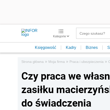
Kategorie
Księgowość
Kadry
Biznes
S
»
»
»
Strona główna
Moja firma
Praca i ubezpieczenia
C
Czy praca we własn
zasiłku macierzyń
do świadczenia