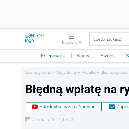
Kategorie
Księgowość
Kadry
Biznes
S
»
»
»
Strona główna
Moja firma
Podatki
Błędną wpłatę 
Błędną wpłatę na r
Subskrybuj nas na Youtube
Zapisz
04 maja 2012, 05:42