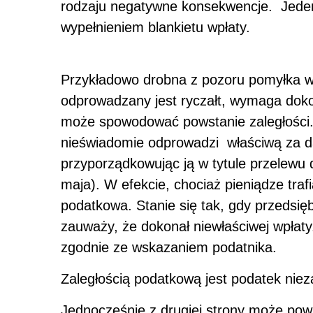
rodzaju negatywne konsekwencje. Jeden 
wypełnieniem blankietu wpłaty.
Przykładowo drobna z pozoru pomyłka w o
odprowadzany jest ryczałt, wymaga doko
może spowodować powstanie zaległości. 
nieświadomie odprowadzi właściwą za da
przyporządkowując ją w tytule przelewu 
maja). W efekcie, chociaż pieniądze traf
podatkowa. Stanie się tak, gdy przedsięb
zauważy, że dokonał niewłaściwej wpłat
zgodnie ze wskazaniem podatnika.
Zaległością podatkową jest podatek niez
Jednocześnie z drugiej strony może pow