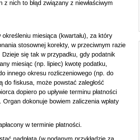
z nich to błąd związany z niewłaściwym
kreśleniu miesiąca (kwartału), za który
nania stosownej korekty, w przeciwnym razie
Dzieje się tak w przypadku, gdy podatnik
ny miesiąc (np. lipiec) kwotę podatku,
do innego okresu rozliczeniowego (np. do
ią do fiskusa, może powstać zaległość
iorca dopiero po upływie terminu płatności
y. Organ dokonuje bowiem zaliczenia wpłaty
apłacony w terminie płatności.
stać nadpłata (w podanym przykładzie za