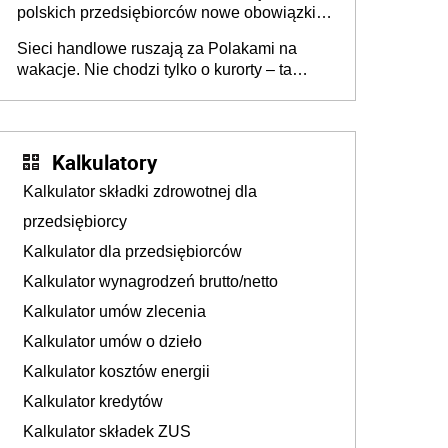
polskich przedsiębiorców nowe obowiązki w
zakresie opakowań
Sieci handlowe ruszają za Polakami na
wakacje. Nie chodzi tylko o kurorty – ta
walka o portfele klientów dzieje się także
tam, gdzie wielu spędzi urlop po cichu
Kalkulatory
Kalkulator składki zdrowotnej dla
przedsiębiorcy
Kalkulator dla przedsiębiorców
Kalkulator wynagrodzeń brutto/netto
Kalkulator umów zlecenia
Kalkulator umów o dzieło
Kalkulator kosztów energii
Kalkulator kredytów
Kalkulator składek ZUS