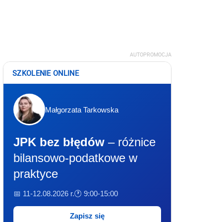
AUTOPROMOCJA
SZKOLENIE ONLINE
Małgorzata Tarkowska
JPK bez błędów
– różnice
bilansowo-podatkowe w
praktyce
📅 11-12.08.2026 r.
🕐 9:00-15:00
Zapisz się