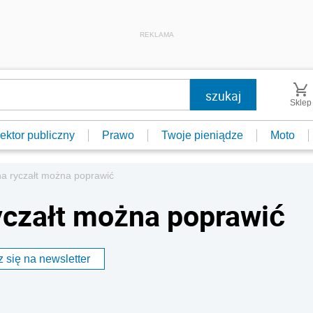
REKLAMA
Sklep
ektor publiczny
Prawo
Twoje pieniądze
Moto
na ryczałt można poprawić
yczałt można poprawić
 się na newsletter