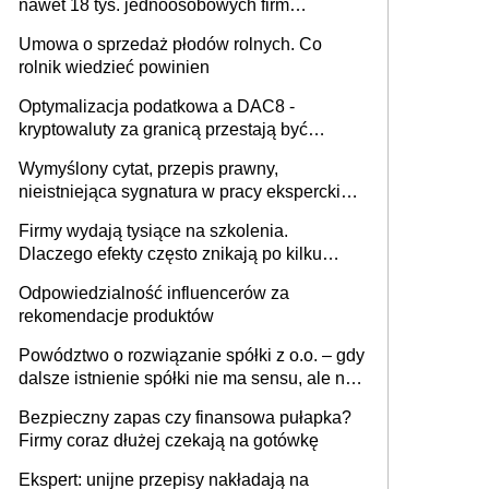
nawet 18 tys. jednoosobowych firm
miesięcznie
Umowa o sprzedaż płodów rolnych. Co
rolnik wiedzieć powinien
Optymalizacja podatkowa a DAC8 -
kryptowaluty za granicą przestają być
niewidoczne. I co dalej?
Wymyślony cytat, przepis prawny,
nieistniejąca sygnatura w pracy eksperckiej -
sam zakup ChatGPT to nie wdrożenie AI w
Firmy wydają tysiące na szkolenia.
firmie
Dlaczego efekty często znikają po kilku
tygodniach?
Odpowiedzialność influencerów za
rekomendacje produktów
Powództwo o rozwiązanie spółki z o.o. – gdy
dalsze istnienie spółki nie ma sensu, ale nie
wszyscy wspólnicy są tego zdania
Bezpieczny zapas czy finansowa pułapka?
Firmy coraz dłużej czekają na gotówkę
Ekspert: unijne przepisy nakładają na