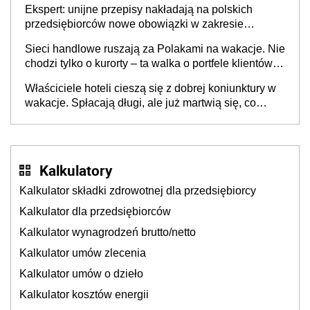
Ekspert: unijne przepisy nakładają na polskich
przedsiębiorców nowe obowiązki w zakresie
opakowań
Sieci handlowe ruszają za Polakami na wakacje. Nie
chodzi tylko o kurorty – ta walka o portfele klientów
dzieje się także tam, gdzie wielu spędzi urlop po
Właściciele hoteli cieszą się z dobrej koniunktury w
cichu
wakacje. Spłacają długi, ale już martwią się, co
będzie jesienią
Kalkulatory
Kalkulator składki zdrowotnej dla przedsiębiorcy
Kalkulator dla przedsiębiorców
Kalkulator wynagrodzeń brutto/netto
Kalkulator umów zlecenia
Kalkulator umów o dzieło
Kalkulator kosztów energii