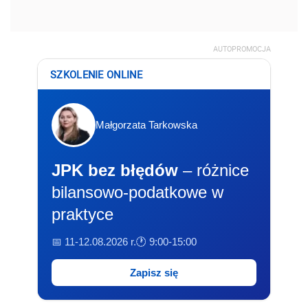
AUTOPROMOCJA
SZKOLENIE ONLINE
Małgorzata Tarkowska
JPK bez błędów
– różnice
bilansowo-podatkowe w
praktyce
📅 11-12.08.2026 r.
🕐 9:00-15:00
Zapisz się