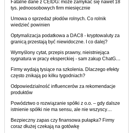
Fatalne dane z CEIDG: może zamykać się nawet 18
tys. jednoosobowych firm miesięcznie
Umowa o sprzedaż płodów rolnych. Co rolnik
wiedzieć powinien
Optymalizacja podatkowa a DAC8 - kryptowaluty za
granicą przestają być niewidoczne. I co dalej?
Wymyślony cytat, przepis prawny, nieistniejąca
sygnatura w pracy eksperckiej - sam zakup ChatGPT
to nie wdrożenie AI w firmie
Firmy wydają tysiące na szkolenia. Dlaczego efekty
często znikają po kilku tygodniach?
Odpowiedzialność influencerów za rekomendacje
produktów
Powództwo o rozwiązanie spółki z o.o. – gdy dalsze
istnienie spółki nie ma sensu, ale nie wszyscy
wspólnicy są tego zdania
Bezpieczny zapas czy finansowa pułapka? Firmy
coraz dłużej czekają na gotówkę