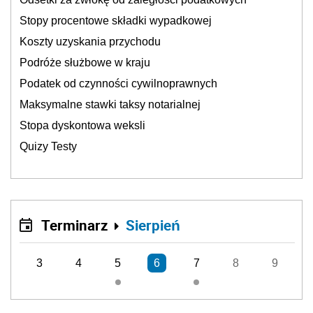
Stopy procentowe składki wypadkowej
Koszty uzyskania przychodu
Podróże służbowe w kraju
Podatek od czynności cywilnoprawnych
Maksymalne stawki taksy notarialnej
Stopa dyskontowa weksli
Quizy Testy
Terminarz
Sierpień
3
4
5
6
7
8
9