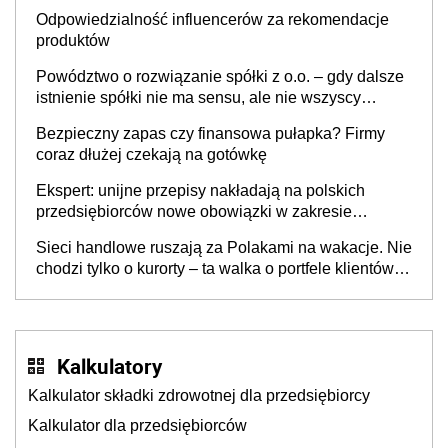
Odpowiedzialność influencerów za rekomendacje
produktów
Powództwo o rozwiązanie spółki z o.o. – gdy dalsze
istnienie spółki nie ma sensu, ale nie wszyscy
wspólnicy są tego zdania
Bezpieczny zapas czy finansowa pułapka? Firmy
coraz dłużej czekają na gotówkę
Ekspert: unijne przepisy nakładają na polskich
przedsiębiorców nowe obowiązki w zakresie
opakowań
Sieci handlowe ruszają za Polakami na wakacje. Nie
chodzi tylko o kurorty – ta walka o portfele klientów
dzieje się także tam, gdzie wielu spędzi urlop po
cichu
Kalkulatory
Kalkulator składki zdrowotnej dla przedsiębiorcy
Kalkulator dla przedsiębiorców