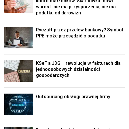
konto małżonków. Skarbówka mówi
wprost: nie ma przysporzenia, nie ma
podatku od darowizn
Ryczałt przez przelew bankowy? Symbol
PPE może przesądzić o podatku
KSeF a JDG – rewolucja w fakturach dla
jednoosobowych działalności
gospodarczych
Outsourcing obsługi prawnej firmy