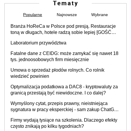
Tematy
Popularne
Najnowsze
Wybrane
Branża HoReCa w Polsce pod presją. Restauracje
toną w długach, hotele radzą sobie lepiej [GOŚĆ
INFOR.PL]
Laboratorium przywództwa
Fatalne dane z CEIDG: może zamykać się nawet 18
tys. jednoosobowych firm miesięcznie
Umowa o sprzedaż płodów rolnych. Co rolnik
wiedzieć powinien
Optymalizacja podatkowa a DAC8 - kryptowaluty za
granicą przestają być niewidoczne. I co dalej?
Wymyślony cytat, przepis prawny, nieistniejąca
sygnatura w pracy eksperckiej - sam zakup ChatGPT
to nie wdrożenie AI w firmie
Firmy wydają tysiące na szkolenia. Dlaczego efekty
często znikają po kilku tygodniach?