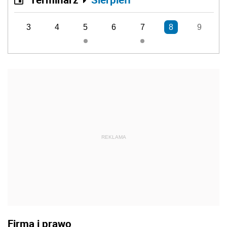
3
4
5
6
7
8
9
REKLAMA
Firma i prawo