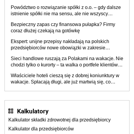
Powództwo o rozwiązanie spółki z o.o. – gdy dalsze
istnienie spółki nie ma sensu, ale nie wszyscy
wspólnicy są tego zdania
Bezpieczny zapas czy finansowa pułapka? Firmy
coraz dłużej czekają na gotówkę
Ekspert: unijne przepisy nakładają na polskich
przedsiębiorców nowe obowiązki w zakresie
opakowań
Sieci handlowe ruszają za Polakami na wakacje. Nie
chodzi tylko o kurorty – ta walka o portfele klientów
dzieje się także tam, gdzie wielu spędzi urlop po
Właściciele hoteli cieszą się z dobrej koniunktury w
cichu
wakacje. Spłacają długi, ale już martwią się, co
będzie jesienią
Kalkulatory
Kalkulator składki zdrowotnej dla przedsiębiorcy
Kalkulator dla przedsiębiorców