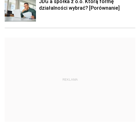
JDG a spółka z o.o. Którą formę
działalności wybrać? [Porównanie]
REKLAMA