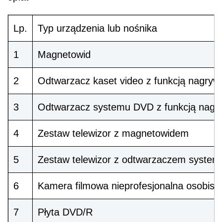
Lp.
Typ urządzenia lub nośnika
1
Magnetowid
2
Odtwarzacz kaset video z funkcją nagryw
3
Odtwarzacz systemu DVD z funkcją nagr
4
Zestaw telewizor z magnetowidem
5
Zestaw telewizor z odtwarzaczem system
6
Kamera filmowa nieprofesjonalna osobist
7
Płyta DVD/R