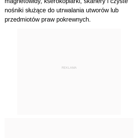
magnetowidy, kserokopiarki, skanery i czyste
nośniki służące do utrwalania utworów lub
przedmiotów praw pokrewnych.
REKLAMA