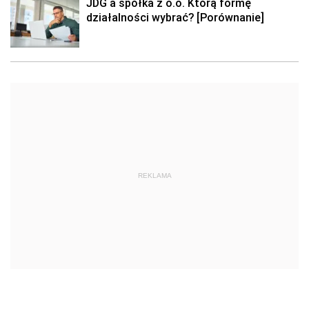
JDG a spółka z o.o. Którą formę
działalności wybrać? [Porównanie]
REKLAMA