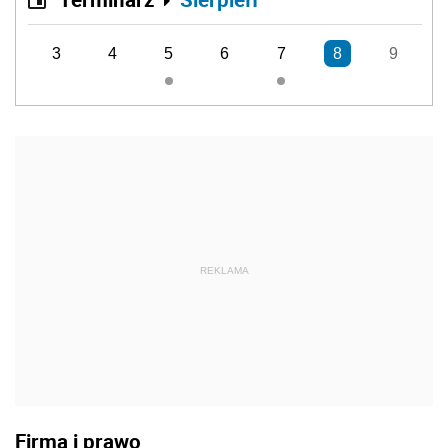
3
4
5
6
7
8
9
REKLAMA
Firma i prawo