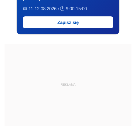
📅 11-12.08.2026 r.
🕐 9:00-15:00
Zapisz się
REKLAMA