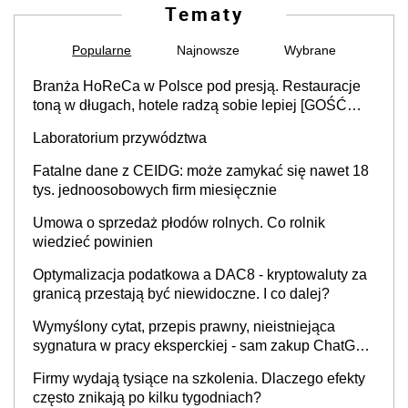
Tematy
Popularne
Najnowsze
Wybrane
Branża HoReCa w Polsce pod presją. Restauracje
toną w długach, hotele radzą sobie lepiej [GOŚĆ
INFOR.PL]
Laboratorium przywództwa
Fatalne dane z CEIDG: może zamykać się nawet 18
tys. jednoosobowych firm miesięcznie
Umowa o sprzedaż płodów rolnych. Co rolnik
wiedzieć powinien
Optymalizacja podatkowa a DAC8 - kryptowaluty za
granicą przestają być niewidoczne. I co dalej?
Wymyślony cytat, przepis prawny, nieistniejąca
sygnatura w pracy eksperckiej - sam zakup ChatGPT
to nie wdrożenie AI w firmie
Firmy wydają tysiące na szkolenia. Dlaczego efekty
często znikają po kilku tygodniach?