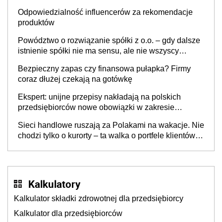
Odpowiedzialność influencerów za rekomendacje
produktów
Powództwo o rozwiązanie spółki z o.o. – gdy dalsze
istnienie spółki nie ma sensu, ale nie wszyscy
wspólnicy są tego zdania
Bezpieczny zapas czy finansowa pułapka? Firmy
coraz dłużej czekają na gotówkę
Ekspert: unijne przepisy nakładają na polskich
przedsiębiorców nowe obowiązki w zakresie
opakowań
Sieci handlowe ruszają za Polakami na wakacje. Nie
chodzi tylko o kurorty – ta walka o portfele klientów
dzieje się także tam, gdzie wielu spędzi urlop po
cichu
Kalkulatory
Kalkulator składki zdrowotnej dla przedsiębiorcy
Kalkulator dla przedsiębiorców