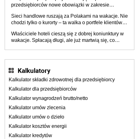
przedsiębiorców nowe obowiązki w zakresie
opakowań
Sieci handlowe ruszają za Polakami na wakacje. Nie
chodzi tylko o kurorty – ta walka o portfele klientów
dzieje się także tam, gdzie wielu spędzi urlop po
Właściciele hoteli cieszą się z dobrej koniunktury w
cichu
wakacje. Spłacają długi, ale już martwią się, co
będzie jesienią
Kalkulatory
Kalkulator składki zdrowotnej dla przedsiębiorcy
Kalkulator dla przedsiębiorców
Kalkulator wynagrodzeń brutto/netto
Kalkulator umów zlecenia
Kalkulator umów o dzieło
Kalkulator kosztów energii
Kalkulator kredytów