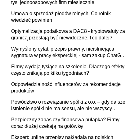
tys. jednoosobowych firm miesięcznie
Umowa o sprzedaż płodów rolnych. Co rolnik
wiedzieć powinien
Optymalizacja podatkowa a DAC8 - kryptowaluty za
granicą przestają być niewidoczne. I co dalej?
Wymyślony cytat, przepis prawny, nieistniejąca
sygnatura w pracy eksperckiej - sam zakup ChatGPT
to nie wdrożenie AI w firmie
Firmy wydają tysiące na szkolenia. Dlaczego efekty
często znikają po kilku tygodniach?
Odpowiedzialność influencerów za rekomendacje
produktów
Powództwo o rozwiązanie spółki z o.o. – gdy dalsze
istnienie spółki nie ma sensu, ale nie wszyscy
wspólnicy są tego zdania
Bezpieczny zapas czy finansowa pułapka? Firmy
coraz dłużej czekają na gotówkę
Ekspert: unijne przepisy nakładają na polskich