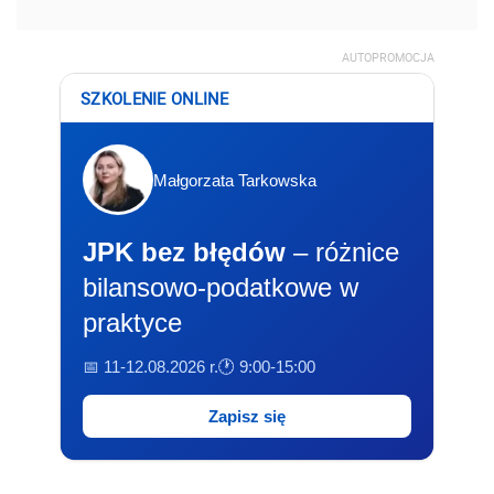
AUTOPROMOCJA
SZKOLENIE ONLINE
Małgorzata Tarkowska
JPK bez błędów
– różnice
bilansowo-podatkowe w
praktyce
📅 11-12.08.2026 r.
🕐 9:00-15:00
Zapisz się