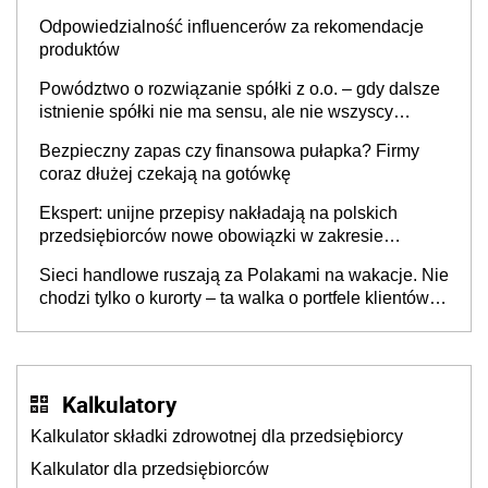
Odpowiedzialność influencerów za rekomendacje
produktów
Powództwo o rozwiązanie spółki z o.o. – gdy dalsze
istnienie spółki nie ma sensu, ale nie wszyscy
wspólnicy są tego zdania
Bezpieczny zapas czy finansowa pułapka? Firmy
coraz dłużej czekają na gotówkę
Ekspert: unijne przepisy nakładają na polskich
przedsiębiorców nowe obowiązki w zakresie
opakowań
Sieci handlowe ruszają za Polakami na wakacje. Nie
chodzi tylko o kurorty – ta walka o portfele klientów
dzieje się także tam, gdzie wielu spędzi urlop po
cichu
Kalkulatory
Kalkulator składki zdrowotnej dla przedsiębiorcy
Kalkulator dla przedsiębiorców