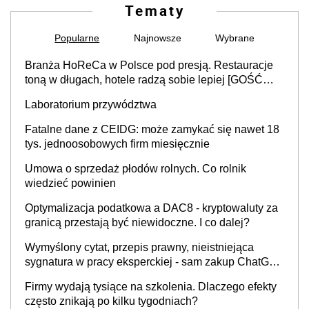
Tematy
Popularne
Najnowsze
Wybrane
Branża HoReCa w Polsce pod presją. Restauracje
toną w długach, hotele radzą sobie lepiej [GOŚĆ
INFOR.PL]
Laboratorium przywództwa
Fatalne dane z CEIDG: może zamykać się nawet 18
tys. jednoosobowych firm miesięcznie
Umowa o sprzedaż płodów rolnych. Co rolnik
wiedzieć powinien
Optymalizacja podatkowa a DAC8 - kryptowaluty za
granicą przestają być niewidoczne. I co dalej?
Wymyślony cytat, przepis prawny, nieistniejąca
sygnatura w pracy eksperckiej - sam zakup ChatGPT
to nie wdrożenie AI w firmie
Firmy wydają tysiące na szkolenia. Dlaczego efekty
często znikają po kilku tygodniach?