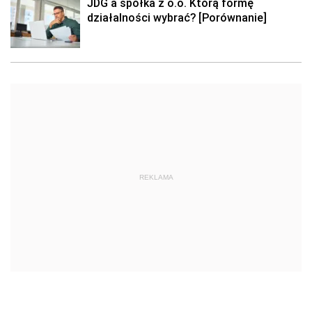
JDG a spółka z o.o. Którą formę
działalności wybrać? [Porównanie]
REKLAMA