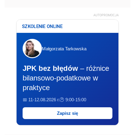
AUTOPROMOCJA
SZKOLENIE ONLINE
Małgorzata Tarkowska
JPK bez błędów
– różnice
bilansowo-podatkowe w
praktyce
📅 11-12.08.2026 r.
🕐 9:00-15:00
Zapisz się