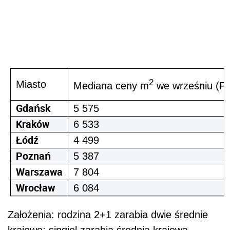
2
Miasto
Mediana ceny m
we wrześniu (P
Gdańsk
5 575
Kraków
6 533
Łódź
4 499
Poznań
5 387
Warszawa
7 804
Wrocław
6 084
Założenia: rodzina 2+1 zarabia dwie średnie
krajowe; singiel zarabia średnią krajową