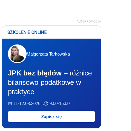
AUTOPROMOCJA
SZKOLENIE ONLINE
Małgorzata Tarkowska
JPK bez błędów
– różnice
bilansowo-podatkowe w
praktyce
📅 11-12.08.2026 r.
🕐 9:00-15:00
Zapisz się