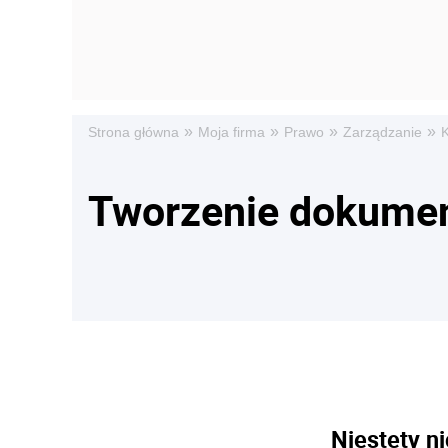
»
»
»
»
Strona główna
Moja firma
Prawo
Zarządzanie
K
Tworzenie dokume
Niestety ni