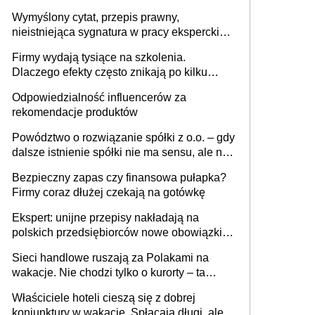
niewidoczne. I co dalej?
Wymyślony cytat, przepis prawny,
nieistniejąca sygnatura w pracy eksperckiej -
sam zakup ChatGPT to nie wdrożenie AI w
Firmy wydają tysiące na szkolenia.
firmie
Dlaczego efekty często znikają po kilku
tygodniach?
Odpowiedzialność influencerów za
rekomendacje produktów
Powództwo o rozwiązanie spółki z o.o. – gdy
dalsze istnienie spółki nie ma sensu, ale nie
wszyscy wspólnicy są tego zdania
Bezpieczny zapas czy finansowa pułapka?
Firmy coraz dłużej czekają na gotówkę
Ekspert: unijne przepisy nakładają na
polskich przedsiębiorców nowe obowiązki w
zakresie opakowań
Sieci handlowe ruszają za Polakami na
wakacje. Nie chodzi tylko o kurorty – ta
walka o portfele klientów dzieje się także
Właściciele hoteli cieszą się z dobrej
tam, gdzie wielu spędzi urlop po cichu
koniunktury w wakacje. Spłacają długi, ale