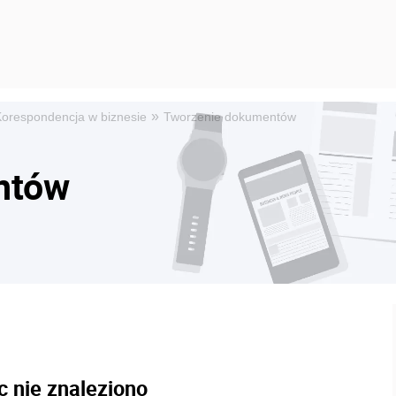
»
orespondencja w biznesie
Tworzenie dokumentów
ntów
c nie znaleziono