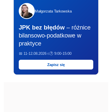
Małgorzata Tarkowska
JPK bez błędów
– różnice
bilansowo-podatkowe w
praktyce
📅 11-12.08.2026 r.
🕐 9:00-15:00
Zapisz się