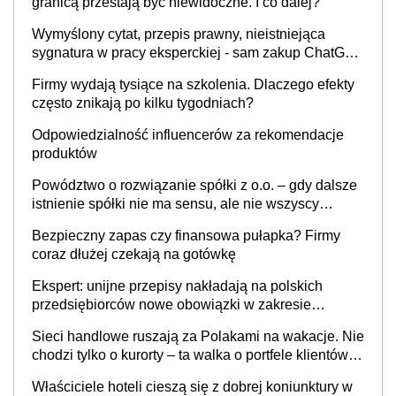
granicą przestają być niewidoczne. I co dalej?
Wymyślony cytat, przepis prawny, nieistniejąca
sygnatura w pracy eksperckiej - sam zakup ChatGPT
to nie wdrożenie AI w firmie
Firmy wydają tysiące na szkolenia. Dlaczego efekty
często znikają po kilku tygodniach?
Odpowiedzialność influencerów za rekomendacje
produktów
Powództwo o rozwiązanie spółki z o.o. – gdy dalsze
istnienie spółki nie ma sensu, ale nie wszyscy
wspólnicy są tego zdania
Bezpieczny zapas czy finansowa pułapka? Firmy
coraz dłużej czekają na gotówkę
Ekspert: unijne przepisy nakładają na polskich
przedsiębiorców nowe obowiązki w zakresie
opakowań
Sieci handlowe ruszają za Polakami na wakacje. Nie
chodzi tylko o kurorty – ta walka o portfele klientów
dzieje się także tam, gdzie wielu spędzi urlop po
Właściciele hoteli cieszą się z dobrej koniunktury w
cichu