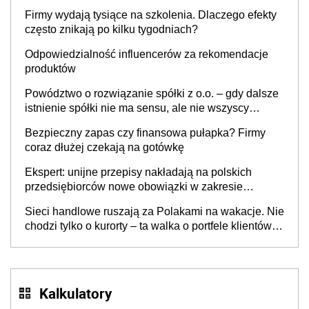
to nie wdrożenie AI w firmie
Firmy wydają tysiące na szkolenia. Dlaczego efekty
często znikają po kilku tygodniach?
Odpowiedzialność influencerów za rekomendacje
produktów
Powództwo o rozwiązanie spółki z o.o. – gdy dalsze
istnienie spółki nie ma sensu, ale nie wszyscy
wspólnicy są tego zdania
Bezpieczny zapas czy finansowa pułapka? Firmy
coraz dłużej czekają na gotówkę
Ekspert: unijne przepisy nakładają na polskich
przedsiębiorców nowe obowiązki w zakresie
opakowań
Sieci handlowe ruszają za Polakami na wakacje. Nie
chodzi tylko o kurorty – ta walka o portfele klientów
dzieje się także tam, gdzie wielu spędzi urlop po
cichu
Kalkulatory