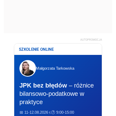
AUTOPROMOCJA
SZKOLENIE ONLINE
Małgorzata Tarkowska
JPK bez błędów
– różnice
bilansowo-podatkowe w
praktyce
📅 11-12.08.2026 r.
🕐 9:00-15:00