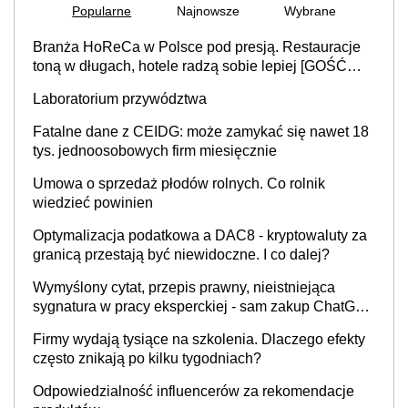
Popularne
Najnowsze
Wybrane
Branża HoReCa w Polsce pod presją. Restauracje
toną w długach, hotele radzą sobie lepiej [GOŚĆ
INFOR.PL]
Laboratorium przywództwa
Fatalne dane z CEIDG: może zamykać się nawet 18
tys. jednoosobowych firm miesięcznie
Umowa o sprzedaż płodów rolnych. Co rolnik
wiedzieć powinien
Optymalizacja podatkowa a DAC8 - kryptowaluty za
granicą przestają być niewidoczne. I co dalej?
Wymyślony cytat, przepis prawny, nieistniejąca
sygnatura w pracy eksperckiej - sam zakup ChatGPT
to nie wdrożenie AI w firmie
Firmy wydają tysiące na szkolenia. Dlaczego efekty
często znikają po kilku tygodniach?
Odpowiedzialność influencerów za rekomendacje