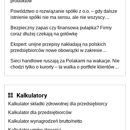
produktów
Powództwo o rozwiązanie spółki z o.o. – gdy dalsze
istnienie spółki nie ma sensu, ale nie wszyscy
wspólnicy są tego zdania
Bezpieczny zapas czy finansowa pułapka? Firmy
coraz dłużej czekają na gotówkę
Ekspert: unijne przepisy nakładają na polskich
przedsiębiorców nowe obowiązki w zakresie
opakowań
Sieci handlowe ruszają za Polakami na wakacje. Nie
chodzi tylko o kurorty – ta walka o portfele klientów
dzieje się także tam, gdzie wielu spędzi urlop po
cichu
Kalkulatory
Kalkulator składki zdrowotnej dla przedsiębiorcy
Kalkulator dla przedsiębiorców
Kalkulator wynagrodzeń brutto/netto
Kalkulator umów zlecenia