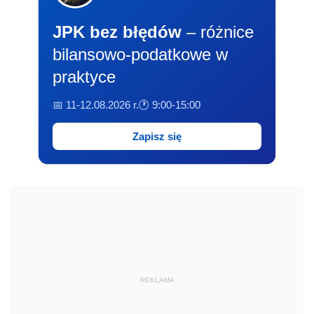
JPK bez błędów
– różnice
bilansowo-podatkowe w
praktyce
📅 11-12.08.2026 r.
🕐 9:00-15:00
Zapisz się
REKLAMA