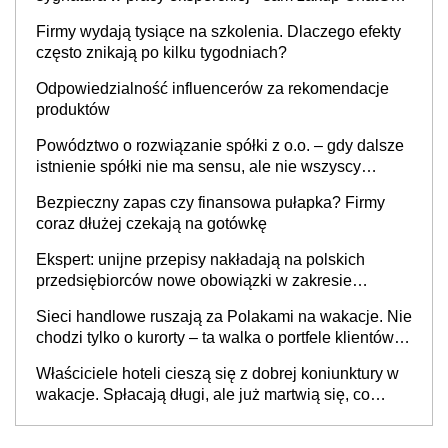
to nie wdrożenie AI w firmie
Firmy wydają tysiące na szkolenia. Dlaczego efekty
często znikają po kilku tygodniach?
Odpowiedzialność influencerów za rekomendacje
produktów
Powództwo o rozwiązanie spółki z o.o. – gdy dalsze
istnienie spółki nie ma sensu, ale nie wszyscy
wspólnicy są tego zdania
Bezpieczny zapas czy finansowa pułapka? Firmy
coraz dłużej czekają na gotówkę
Ekspert: unijne przepisy nakładają na polskich
przedsiębiorców nowe obowiązki w zakresie
opakowań
Sieci handlowe ruszają za Polakami na wakacje. Nie
chodzi tylko o kurorty – ta walka o portfele klientów
dzieje się także tam, gdzie wielu spędzi urlop po
Właściciele hoteli cieszą się z dobrej koniunktury w
cichu
wakacje. Spłacają długi, ale już martwią się, co
będzie jesienią