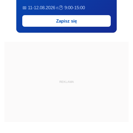
📅 11-12.08.2026 r.
🕐 9:00-15:00
Zapisz się
REKLAMA