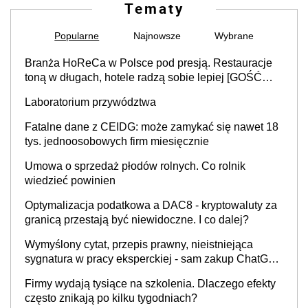
Tematy
Popularne
Najnowsze
Wybrane
Branża HoReCa w Polsce pod presją. Restauracje
toną w długach, hotele radzą sobie lepiej [GOŚĆ
INFOR.PL]
Laboratorium przywództwa
Fatalne dane z CEIDG: może zamykać się nawet 18
tys. jednoosobowych firm miesięcznie
Umowa o sprzedaż płodów rolnych. Co rolnik
wiedzieć powinien
Optymalizacja podatkowa a DAC8 - kryptowaluty za
granicą przestają być niewidoczne. I co dalej?
Wymyślony cytat, przepis prawny, nieistniejąca
sygnatura w pracy eksperckiej - sam zakup ChatGPT
to nie wdrożenie AI w firmie
Firmy wydają tysiące na szkolenia. Dlaczego efekty
często znikają po kilku tygodniach?