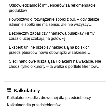
Odpowiedzialność influencerów za rekomendacje
produktów
Powództwo o rozwiązanie spółki z o.o. – gdy dalsze
istnienie spółki nie ma sensu, ale nie wszyscy
wspólnicy są tego zdania
Bezpieczny zapas czy finansowa pułapka? Firmy
coraz dłużej czekają na gotówkę
Ekspert: unijne przepisy nakładają na polskich
przedsiębiorców nowe obowiązki w zakresie
opakowań
Sieci handlowe ruszają za Polakami na wakacje. Nie
chodzi tylko o kurorty – ta walka o portfele klientów
dzieje się także tam, gdzie wielu spędzi urlop po
cichu
Kalkulatory
Kalkulator składki zdrowotnej dla przedsiębiorcy
Kalkulator dla przedsiębiorców