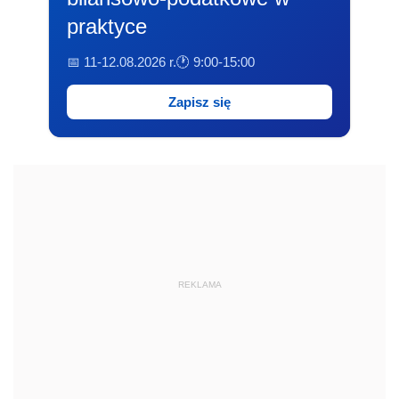
praktyce
📅 11-12.08.2026 r.
🕐 9:00-15:00
Zapisz się
REKLAMA