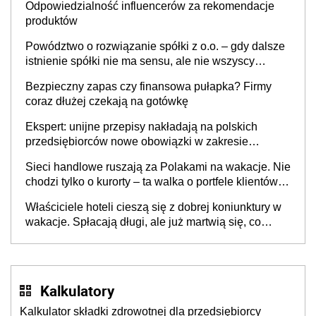
Odpowiedzialność influencerów za rekomendacje
produktów
Powództwo o rozwiązanie spółki z o.o. – gdy dalsze
istnienie spółki nie ma sensu, ale nie wszyscy
wspólnicy są tego zdania
Bezpieczny zapas czy finansowa pułapka? Firmy
coraz dłużej czekają na gotówkę
Ekspert: unijne przepisy nakładają na polskich
przedsiębiorców nowe obowiązki w zakresie
opakowań
Sieci handlowe ruszają za Polakami na wakacje. Nie
chodzi tylko o kurorty – ta walka o portfele klientów
dzieje się także tam, gdzie wielu spędzi urlop po
Właściciele hoteli cieszą się z dobrej koniunktury w
cichu
wakacje. Spłacają długi, ale już martwią się, co
będzie jesienią
Kalkulatory
Kalkulator składki zdrowotnej dla przedsiębiorcy