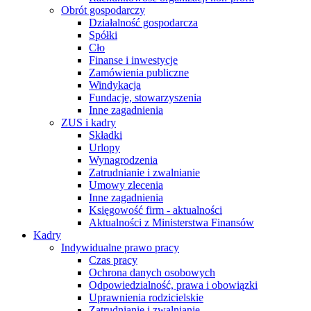
Obrót gospodarczy
Działalność gospodarcza
Spółki
Cło
Finanse i inwestycje
Zamówienia publiczne
Windykacja
Fundacje, stowarzyszenia
Inne zagadnienia
ZUS i kadry
Składki
Urlopy
Wynagrodzenia
Zatrudnianie i zwalnianie
Umowy zlecenia
Inne zagadnienia
Księgowość firm - aktualności
Aktualności z Ministerstwa Finansów
Kadry
Indywidualne prawo pracy
Czas pracy
Ochrona danych osobowych
Odpowiedzialność, prawa i obowiązki
Uprawnienia rodzicielskie
Zatrudnianie i zwalnianie