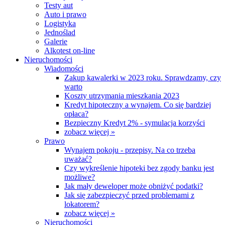
Testy aut
Auto i prawo
Logistyka
Jednoślad
Galerie
Alkotest on-line
Nieruchomości
Wiadomości
Zakup kawalerki w 2023 roku. Sprawdzamy, czy
warto
Koszty utrzymania mieszkania 2023
Kredyt hipoteczny a wynajem. Co się bardziej
opłaca?
Bezpieczny Kredyt 2% - symulacja korzyści
zobacz więcej »
Prawo
Wynajem pokoju - przepisy. Na co trzeba
uważać?
Czy wykreślenie hipoteki bez zgody banku jest
możliwe?
Jak mały deweloper może obniżyć podatki?
Jak się zabezpieczyć przed problemami z
lokatorem?
zobacz więcej »
Nieruchomości