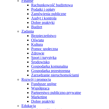
Finanse
Rachunkowość budżetowa
Podatki i opłaty
Zamówienia publiczne
Audyt i kontrola
Dobre praktyki
Budżet
Zadania
Bezpieczeństwo
Oświata
Kultura
Pomoc społeczna
Zdrowie
Sport i turystyka
Środowisko
Gospodarka komunalna
Gospodarka przestrzenna
Zarządzanie nieruchomościami
Rozwój i promocja
Fundusze unijne
Współpraca
Partnerstwo publiczno-prywatne
Marketing
Dobre praktyki
Edukacja