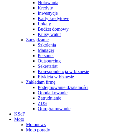
Notowania
Kredyty
Inwestycje
Karty kredytowe
Lokaty
Budżet domowy
Kursy walut
Zarządzanie
Szkolenia
Manager
Personel
Outsourcing
Sekretariat
Korespondencja w biznesie
Etykieta w biznesie
Zakładam firmę
Podejmowanie działalności
Opodatkowanie
Zatrudnianie
ZUS
Oprogramowanie
KSeF
Moto
Motonews
Moto porady