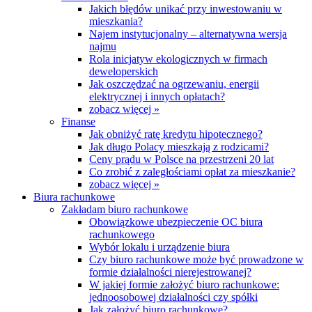
Jakich błędów unikać przy inwestowaniu w
mieszkania?
Najem instytucjonalny – alternatywna wersja
najmu
Rola inicjatyw ekologicznych w firmach
deweloperskich
Jak oszczędzać na ogrzewaniu, energii
elektrycznej i innych opłatach?
zobacz więcej »
Finanse
Jak obniżyć ratę kredytu hipotecznego?
Jak długo Polacy mieszkają z rodzicami?
Ceny prądu w Polsce na przestrzeni 20 lat
Co zrobić z zaległościami opłat za mieszkanie?
zobacz więcej »
Biura rachunkowe
Zakładam biuro rachunkowe
Obowiązkowe ubezpieczenie OC biura
rachunkowego
Wybór lokalu i urządzenie biura
Czy biuro rachunkowe może być prowadzone w
formie działalności nierejestrowanej?
W jakiej formie założyć biuro rachunkowe:
jednoosobowej działalności czy spółki
Jak założyć biuro rachunkowe?