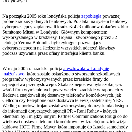
kredytowych.
Na początku 2005 roku londyńska policja
zapobiegła
poważnej
próbie kradzieży danych bankowych. Po ataku na system bankowy
cyberprzestępcy zaplanowali kradzież 423 milionów dolarów z biur
Sumitomo Mitsui w Londynie. Głównym komponentem
wykorzystanego w kradzieży Trojana - stworzonego przez 32-
letniego Yerona Bolondi - był keylogger pozwalający
cyberprzestępcom na śledzenie wszystkich uderzeń klawiszy
podczas używania przez ofiary interfejsu klienta banku.
W maju 2005 r. izraelska policja
aresztowała w Londynie
małżeństwo
, które zostało oskarżone o stworzenie szkodliwych
programów wykorzystywanych przez izraelskie firmy do
szpiegostwa przemysłowego. Skala szpiegostwa była szokująca:
wśród firm wymienionych przez władze izraelskie w raportach ze
śledztwa znajdowali się dostawcy telefonów komórkowych, jak
Cellcom czy Pelephone oraz dostawca telewizji satelitarnej YES.
Według raportów, trojan został wykorzystany do uzyskania dostępu
do informacji dotyczących agencji PR - Rani Rahav - których
klientami byli między innymi Partner Communications (drugi co do
wielkości dostawca telefonii komórkowej w Izraelu) oraz telewizja
kablowa HOT. Firmę Mayer, która importuje do Izraela samochody