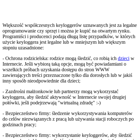
Większość współczesnych keyloggerów uznawanych jest za legalne
oprogramowanie czy sprzęt i można je kupić na otwartym rynku.
Programiści i producenci podają długą listę przypadków, w których
użycie keyloggera jest legalne lub w mniejszym lub większym
stopniu uzasadnione:
- Ochrona rodzicielska: rodzice mogą śledzić, co robią ich
dzieci
w
Internecie. Jeśli wybiorą taką opcje, mogą być powiadamiani o
wszelkich próbach uzyskania dostępu do stron WWW
zawierających treści przeznaczone tylko dla dorosłych lub w jakiś
inny sposób nieodpowiednie dla dzieci;
- Zazdrośni małżonkowie lub partnerzy mogą wykorzystać
keyloggera, aby śledzić aktywność w Internecie swojej drugiej
połówki, jeśli podejrzewają "wirtualną zdradę" :-)
- Bezpieczeństwo firmy: śledzenie wykorzystywania komputerów
do celów niezwiązanych z pracą lub używania stacji roboczych po
godzinach pracy;
- Bezpieczeństwo firmy: wykorzystanie keyloggerów, aby śledzić