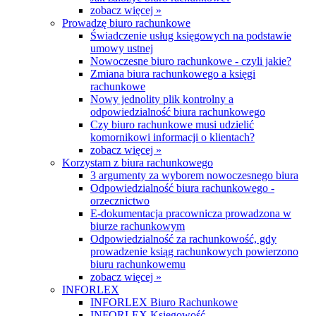
zobacz więcej »
Prowadzę biuro rachunkowe
Świadczenie usług księgowych na podstawie
umowy ustnej
Nowoczesne biuro rachunkowe - czyli jakie?
Zmiana biura rachunkowego a księgi
rachunkowe
Nowy jednolity plik kontrolny a
odpowiedzialność biura rachunkowego
Czy biuro rachunkowe musi udzielić
komornikowi informacji o klientach?
zobacz więcej »
Korzystam z biura rachunkowego
3 argumenty za wyborem nowoczesnego biura
Odpowiedzialność biura rachunkowego -
orzecznictwo
E-dokumentacja pracownicza prowadzona w
biurze rachunkowym
Odpowiedzialność za rachunkowość, gdy
prowadzenie ksiąg rachunkowych powierzono
biuru rachunkowemu
zobacz więcej »
INFORLEX
INFORLEX Biuro Rachunkowe
INFORLEX Księgowość