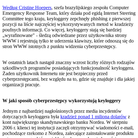
Według Cristine Hoepers
, szefa brazylijskiego zespołu Computer
Emergency Response Team, który działa pod egidą Internet Steering
Committee tego kraju, keyloggery zepchnęły phishing z pierwszej
pozycji na liście najczęściej wykorzystywanych metod w kradzieży
poufnych informacji. Co więcej, keyloggery stają się bardziej
„wyrafinowane" - śledzą odwiedzane przez użytkownika strony
WWW i rejestrują tylko te uderzenia klawiszy, które odnoszą się do
stron WWW istotnych z punktu widzenia cyberprzestępcy.
W ostatnich latach nastąpił znaczny wzrost liczby różnych rodzajów
szkodliwych programów posiadających funkcjonalność keyloggera.
Żaden użytkownik Internetu nie jest bezpieczny przed
cyberprzestępcami, bez względu na to, gdzie się znajduje i dla jakiej
organizacji pracuje.
W jaki sposób cyberprzestępcy wykorzystują keyloggery
Jednym z najbardziej nagłośnionych przez media incydentów
dotyczących keyloggera była
kradzież ponad 1 miliona dolarów
z
kont największego skandynawskiego banku Nordea. W sierpniu
2006 r. klienci tej instytucji zaczęli otrzymywać wiadomości e-mail,
pochodzące rzekomo z Nordea, zalecające zainstalowanie produktu