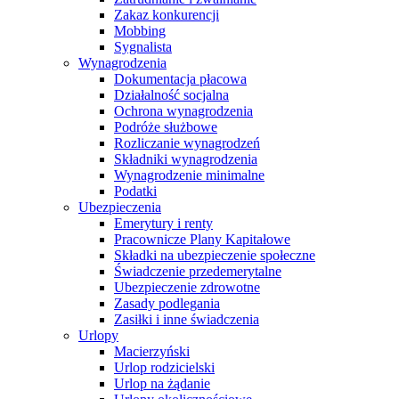
Zakaz konkurencji
Mobbing
Sygnalista
Wynagrodzenia
Dokumentacja płacowa
Działalność socjalna
Ochrona wynagrodzenia
Podróże służbowe
Rozliczanie wynagrodzeń
Składniki wynagrodzenia
Wynagrodzenie minimalne
Podatki
Ubezpieczenia
Emerytury i renty
Pracownicze Plany Kapitałowe
Składki na ubezpieczenie społeczne
Świadczenie przedemerytalne
Ubezpieczenie zdrowotne
Zasady podlegania
Zasiłki i inne świadczenia
Urlopy
Macierzyński
Urlop rodzicielski
Urlop na żądanie