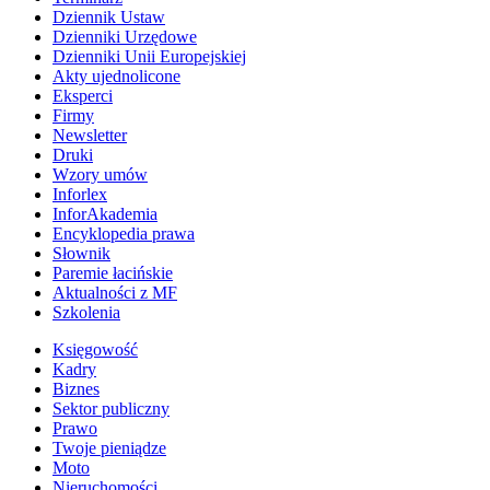
Dziennik Ustaw
Dzienniki Urzędowe
Dzienniki Unii Europejskiej
Akty ujednolicone
Eksperci
Firmy
Newsletter
Druki
Wzory umów
Inforlex
InforAkademia
Encyklopedia prawa
Słownik
Paremie łacińskie
Aktualności z MF
Szkolenia
Księgowość
Kadry
Biznes
Sektor publiczny
Prawo
Twoje pieniądze
Moto
Nieruchomości