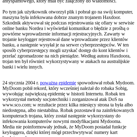
antyspamowego, który miał być załączony do wiadomości.
Po tym jak użytkownik otworzył plik i pobrał go na swój komputer,
maszyna była infekowana dobrze znanym trojanem Haxdoor.
Szkodnik aktywował się podczas rejestrowania się ofiary w serwisie
online banku Nordea i wyświetlał komunikat o błędzie z prośbą o
powtórne wprowadzenie informacji rejestracyjnych. Zawarty w
trojanie keylogger rejestrował dane wprowadzane przez klientów
banku, a następnie wysyłał je na serwer cyberprzestępców. W ten
sposób cyberprzestępcy mogli uzyskać dostęp do kont klientów i
przelać zgromadzone na nich pieniądze. Według autora Haxdoora,
trojan ten był również wykorzystywany w atakach na australijskie
banki i wielu innych.
24 stycznia 2004 r.
poważną epidemię
spowodował robak Mydoom.
MyDoom pobił rekord, który wcześniej należał do robaka Sobig,
wywołując największą epidemię w historii Internetu. Robak ten
wykorzystał metody socjotechniki i zorganizował atak DoS na
www.sco.com; w rezultacie przez kilka miesięcy strona ta była albo
niedostępna, albo niestabilna. Robak pozostawił na zainfekowanych
komputerach trojana, który został następnie wykorzystany do
infekowania komputerów nowymi modyfikacjami Mydooma.
Media nie poinformowały jednak, że MyDoom posiadał funkcje
keyloggera, dzięki której mógł przechwytywać numery kart