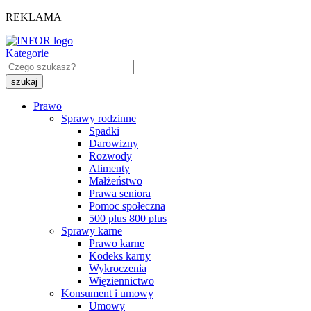
REKLAMA
Kategorie
Prawo
Sprawy rodzinne
Spadki
Darowizny
Rozwody
Alimenty
Małżeństwo
Prawa seniora
Pomoc społeczna
500 plus 800 plus
Sprawy karne
Prawo karne
Kodeks karny
Wykroczenia
Więziennictwo
Konsument i umowy
Umowy