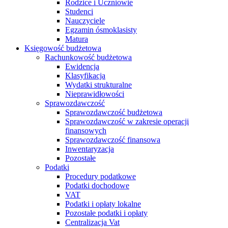
Rodzice i Uczniowie
Studenci
Nauczyciele
Egzamin ósmoklasisty
Matura
Księgowość budżetowa
Rachunkowość budżetowa
Ewidencja
Klasyfikacja
Wydatki strukturalne
Nieprawidłowości
Sprawozdawczość
Sprawozdawczość budżetowa
Sprawozdawczość w zakresie operacji
finansowych
Sprawozdawczość finansowa
Inwentaryzacja
Pozostałe
Podatki
Procedury podatkowe
Podatki dochodowe
VAT
Podatki i opłaty lokalne
Pozostałe podatki i opłaty
Centralizacja Vat