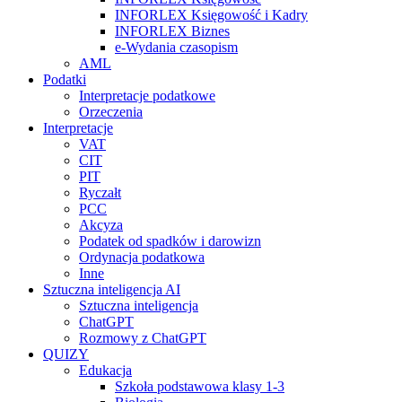
INFORLEX Księgowość i Kadry
INFORLEX Biznes
e-Wydania czasopism
AML
Podatki
Interpretacje podatkowe
Orzeczenia
Interpretacje
VAT
CIT
PIT
Ryczałt
PCC
Akcyza
Podatek od spadków i darowizn
Ordynacja podatkowa
Inne
Sztuczna inteligencja AI
Sztuczna inteligencja
ChatGPT
Rozmowy z ChatGPT
QUIZY
Edukacja
Szkoła podstawowa klasy 1-3