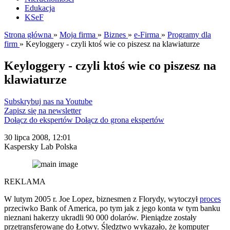
Edukacja
KSeF
Strona główna
»
Moja firma
»
Biznes
»
e-Firma
»
Programy dla
firm
»
Keyloggery - czyli ktoś wie co piszesz na klawiaturze
Keyloggery - czyli ktoś wie co piszesz na
klawiaturze
Subskrybuj nas na Youtube
Zapisz się na newsletter
Dołącz do ekspertów
Dołącz do grona ekspertów
30 lipca 2008, 12:01
Kaspersky Lab Polska
REKLAMA
W lutym 2005 r. Joe Lopez, biznesmen z Florydy, wytoczył
proces
przeciwko Bank of America, po tym jak z jego konta w tym banku
nieznani hakerzy ukradli 90 000 dolarów. Pieniądze zostały
przetransferowane do Łotwy. Śledztwo wykazało, że komputer