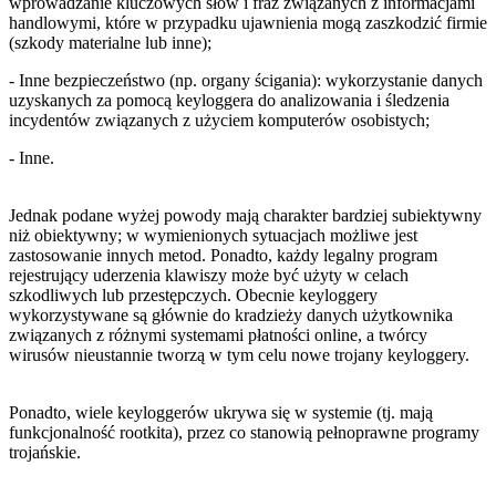
wprowadzanie kluczowych słów i fraz związanych z informacjami
handlowymi, które w przypadku ujawnienia mogą zaszkodzić firmie
(szkody materialne lub inne);
- Inne bezpieczeństwo (np. organy ścigania): wykorzystanie danych
uzyskanych za pomocą keyloggera do analizowania i śledzenia
incydentów związanych z użyciem komputerów osobistych;
- Inne.
Jednak podane wyżej powody mają charakter bardziej subiektywny
niż obiektywny; w wymienionych sytuacjach możliwe jest
zastosowanie innych metod. Ponadto, każdy legalny program
rejestrujący uderzenia klawiszy może być użyty w celach
szkodliwych lub przestępczych. Obecnie keyloggery
wykorzystywane są głównie do kradzieży danych użytkownika
związanych z różnymi systemami płatności online, a twórcy
wirusów nieustannie tworzą w tym celu nowe trojany keyloggery.
Ponadto, wiele keyloggerów ukrywa się w systemie (tj. mają
funkcjonalność rootkita), przez co stanowią pełnoprawne programy
trojańskie.