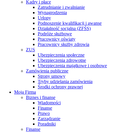
Kadry i płace
Zatrudnianie i zwalnianie
Wynagrodzenia
Urlopy
Podnoszenie kwalifikacji i awanse
Działalność socjalna (ZFŚS)
Podróże służbowe
Pracownicy oświaty
Pracownicy służby zdrowia
ZUS
Ubezpieczenia społeczne
Ubezpieczenia zdrowotne
Ubezpieczenia majątkowe i osobowe
Zamówienia publiczne
Strony umowy
Tryby udzielania zamówienia
Środki ochrony prawnej
Moja Firma
Biznes i finanse
Wiadomości
Finanse
Prawo
Zarządzanie
Poradniki
Finanse