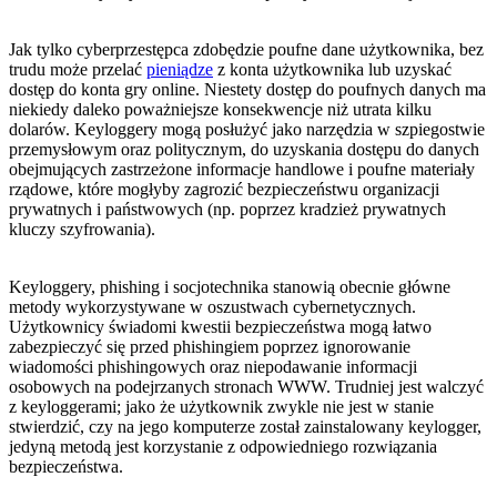
Jak tylko cyberprzestępca zdobędzie poufne dane użytkownika, bez
trudu może przelać
pieniądze
z konta użytkownika lub uzyskać
dostęp do konta gry online. Niestety dostęp do poufnych danych ma
niekiedy daleko poważniejsze konsekwencje niż utrata kilku
dolarów. Keyloggery mogą posłużyć jako narzędzia w szpiegostwie
przemysłowym oraz politycznym, do uzyskania dostępu do danych
obejmujących zastrzeżone informacje handlowe i poufne materiały
rządowe, które mogłyby zagrozić bezpieczeństwu organizacji
prywatnych i państwowych (np. poprzez kradzież prywatnych
kluczy szyfrowania).
Keyloggery, phishing i socjotechnika stanowią obecnie główne
metody wykorzystywane w oszustwach cybernetycznych.
Użytkownicy świadomi kwestii bezpieczeństwa mogą łatwo
zabezpieczyć się przed phishingiem poprzez ignorowanie
wiadomości phishingowych oraz niepodawanie informacji
osobowych na podejrzanych stronach WWW. Trudniej jest walczyć
z keyloggerami; jako że użytkownik zwykle nie jest w stanie
stwierdzić, czy na jego komputerze został zainstalowany keylogger,
jedyną metodą jest korzystanie z odpowiedniego rozwiązania
bezpieczeństwa.