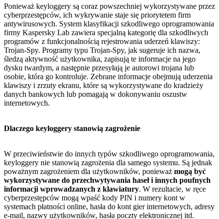
Ponieważ keyloggery są coraz powszechniej wykorzystywane przez
cyberprzestępców, ich wykrywanie staje się priorytetem firm
antywirusowych. System klasyfikacji szkodliwego oprogramowania
firmy Kaspersky Lab zawiera specjalną kategorię dla szkodliwych
programów z funkcjonalnością rejestrowania uderzeń klawiszy:
Trojan-Spy. Programy typu Trojan-Spy, jak sugeruje ich nazwa,
śledzą aktywność użytkownika, zapisują te informacje na jego
dysku twardym, a następnie przesyłają je autorowi trojana lub
osobie, która go kontroluje. Zebrane informacje obejmują uderzenia
klawiszy i zrzuty ekranu, które są wykorzystywane do kradzieży
danych bankowych lub pomagają w dokonywaniu oszustw
internetowych.
Dlaczego keyloggery stanowią zagrożenie
W przeciwieństwie do innych typów szkodliwego oprogramowania,
keyloggery nie stanowią zagrożenia dla samego systemu. Są jednak
poważnym zagrożeniem dla użytkowników, ponieważ
mogą być
wykorzystywane do przechwytywania haseł i innych poufnych
informacji wprowadzanych z klawiatury
. W rezultacie, w ręce
cyberprzestępców mogą wpaść kody PIN i numery kont w
systemach płatności online, hasła do kont gier internetowych, adresy
e-mail, nazwy użytkowników, hasła poczty elektronicznej itd.