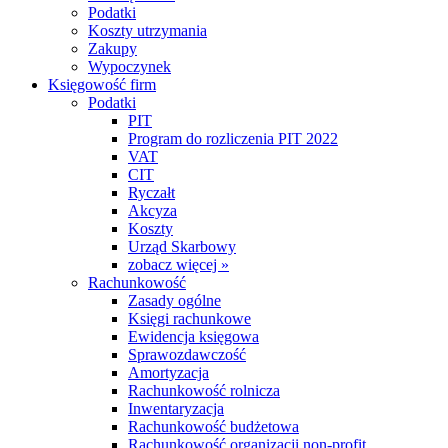
Podatki
Koszty utrzymania
Zakupy
Wypoczynek
Księgowość firm
Podatki
PIT
Program do rozliczenia PIT 2022
VAT
CIT
Ryczałt
Akcyza
Koszty
Urząd Skarbowy
zobacz więcej »
Rachunkowość
Zasady ogólne
Księgi rachunkowe
Ewidencja księgowa
Sprawozdawczość
Amortyzacja
Rachunkowość rolnicza
Inwentaryzacja
Rachunkowość budżetowa
Rachunkowość organizacji non-profit