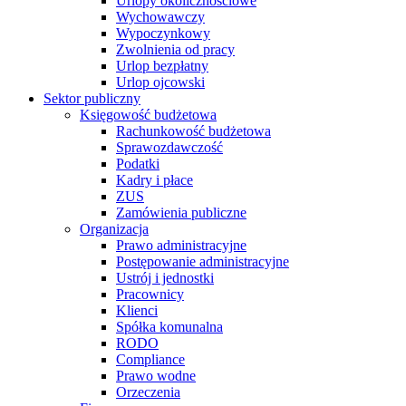
Urlopy okolicznościowe
Wychowawczy
Wypoczynkowy
Zwolnienia od pracy
Urlop bezpłatny
Urlop ojcowski
Sektor publiczny
Księgowość budżetowa
Rachunkowość budżetowa
Sprawozdawczość
Podatki
Kadry i płace
ZUS
Zamówienia publiczne
Organizacja
Prawo administracyjne
Postępowanie administracyjne
Ustrój i jednostki
Pracownicy
Klienci
Spółka komunalna
RODO
Compliance
Prawo wodne
Orzeczenia