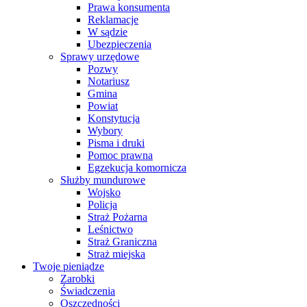
Prawa konsumenta
Reklamacje
W sądzie
Ubezpieczenia
Sprawy urzędowe
Pozwy
Notariusz
Gmina
Powiat
Konstytucja
Wybory
Pisma i druki
Pomoc prawna
Egzekucja komornicza
Służby mundurowe
Wojsko
Policja
Straż Pożarna
Leśnictwo
Straż Graniczna
Straż miejska
Twoje pieniądze
Zarobki
Świadczenia
Oszczędności