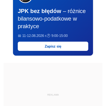
JPK bez błędów
– różnice
bilansowo-podatkowe w
praktyce
📅 11-12.08.2026 r.
🕐 9:00-15:00
Zapisz się
REKLAMA