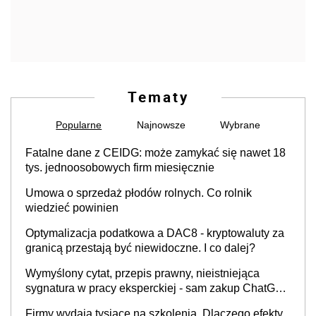
Tematy
Popularne
Najnowsze
Wybrane
Fatalne dane z CEIDG: może zamykać się nawet 18
tys. jednoosobowych firm miesięcznie
Umowa o sprzedaż płodów rolnych. Co rolnik
wiedzieć powinien
Optymalizacja podatkowa a DAC8 - kryptowaluty za
granicą przestają być niewidoczne. I co dalej?
Wymyślony cytat, przepis prawny, nieistniejąca
sygnatura w pracy eksperckiej - sam zakup ChatGPT
to nie wdrożenie AI w firmie
Firmy wydają tysiące na szkolenia. Dlaczego efekty