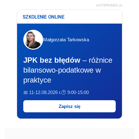
AUTOPROMOCJA
SZKOLENIE ONLINE
Małgorzata Tarkowska
JPK bez błędów
– różnice
bilansowo-podatkowe w
praktyce
📅 11-12.08.2026 r.
🕐 9:00-15:00
Zapisz się