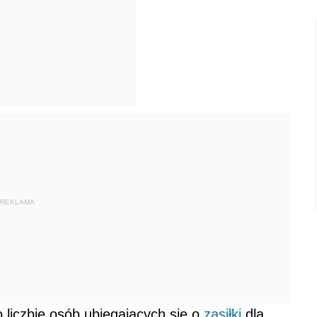
REKLAMA
 liczbie osób ubiegających się o
zasiłki
dla