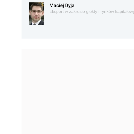
Maciej Dyja
Ekspert w zakresie giełdy i rynków kapitałow