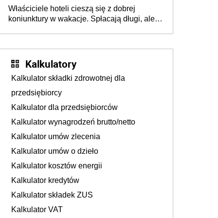
walka o portfele klientów dzieje się także
Właściciele hoteli cieszą się z dobrej
tam, gdzie wielu spędzi urlop po cichu
koniunktury w wakacje. Spłacają długi, ale
już martwią się, co będzie jesienią
Kalkulatory
Kalkulator składki zdrowotnej dla
przedsiębiorcy
Kalkulator dla przedsiębiorców
Kalkulator wynagrodzeń brutto/netto
Kalkulator umów zlecenia
Kalkulator umów o dzieło
Kalkulator kosztów energii
Kalkulator kredytów
Kalkulator składek ZUS
Kalkulator VAT