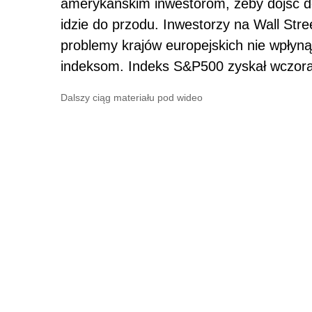
amerykańskim inwestorom, żeby dojść do
idzie do przodu. Inwestorzy na Wall Str
problemy krajów europejskich nie wpłyn
indeksom. Indeks S&P500 zyskał wczora
Dalszy ciąg materiału pod wideo