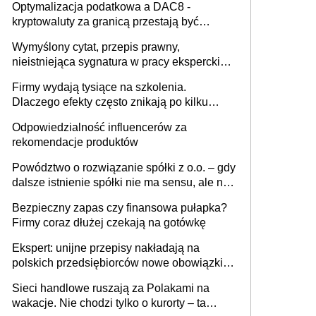
Optymalizacja podatkowa a DAC8 -
kryptowaluty za granicą przestają być
niewidoczne. I co dalej?
Wymyślony cytat, przepis prawny,
nieistniejąca sygnatura w pracy eksperckiej -
sam zakup ChatGPT to nie wdrożenie AI w
Firmy wydają tysiące na szkolenia.
firmie
Dlaczego efekty często znikają po kilku
tygodniach?
Odpowiedzialność influencerów za
rekomendacje produktów
Powództwo o rozwiązanie spółki z o.o. – gdy
dalsze istnienie spółki nie ma sensu, ale nie
wszyscy wspólnicy są tego zdania
Bezpieczny zapas czy finansowa pułapka?
Firmy coraz dłużej czekają na gotówkę
Ekspert: unijne przepisy nakładają na
polskich przedsiębiorców nowe obowiązki w
zakresie opakowań
Sieci handlowe ruszają za Polakami na
wakacje. Nie chodzi tylko o kurorty – ta