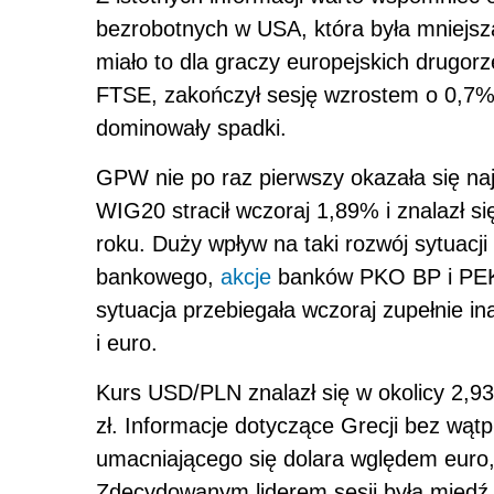
bezrobotnych w USA, która była mniejsza
miało to dla graczy europejskich drugor
FTSE, zakończył sesję wzrostem o 0,7%.
dominowały spadki.
GPW nie po raz pierwszy okazała się na
WIG20 stracił wczoraj 1,89% i znalazł si
roku. Duży wpływ na taki rozwój sytuacj
bankowego,
akcje
banków PKO BP i PEKA
sytuacja przebiegała wczoraj zupełnie ina
i euro.
Kurs USD/PLN znalazł się w okolicy 2,93
zł. Informacje dotyczące Grecji bez wąt
umacniającego się dolara wględem euro,
Zdecydowanym liderem sesji była miedź, 