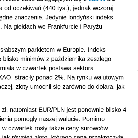
 od oczekiwań (440 tys.), jednak wczoraj
zędne znaczenie. Jedynie londyński indeks
 Na giełdach we Frankfurcie i Paryżu
jsłabszym parkietem w Europie. Indeks
ę blisko minimów z października zeszłego
i miała w czwartek postawa sektora
O, straciły ponad 2%. Na rynku walutowym
czej, złoty umocnił się zarówno do dolara, jak
 zł, natomiast EUR/PLN jest ponownie blisko 4
pienia pomogły naszej walucie. Pomimo
 w czwartek rosły także ceny surowców.
jak również złoto, którego cena przekroczyła