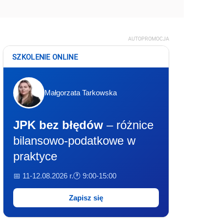
AUTOPROMOCJA
SZKOLENIE ONLINE
Małgorzata Tarkowska
JPK bez błędów
– różnice
bilansowo-podatkowe w
praktyce
📅 11-12.08.2026 r.
🕐 9:00-15:00
Zapisz się