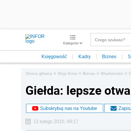
Kategorie
Księgowość
Kadry
Biznes
S
»
»
»
»
Strona główna
Moja firma
Biznes
Wiadomości
G
Giełda: lepsze otwa
Subskrybuj nas na Youtube
Zapisz
12 lutego 2010, 09:17