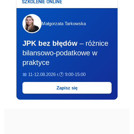
SZKOLENIE ONLINE
Małgorzata Tarkowska
JPK bez błędów
– różnice
bilansowo-podatkowe w
praktyce
📅 11-12.08.2026 r.
🕐 9:00-15:00
Zapisz się