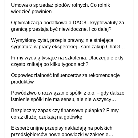
Umowa o sprzedaż płodów rolnych. Co rolnik
wiedzieć powinien
Optymalizacja podatkowa a DAC8 - kryptowaluty za
granicą przestają być niewidoczne. I co dalej?
Wymyślony cytat, przepis prawny, nieistniejąca
sygnatura w pracy eksperckiej - sam zakup ChatGPT
to nie wdrożenie AI w firmie
Firmy wydają tysiące na szkolenia. Dlaczego efekty
często znikają po kilku tygodniach?
Odpowiedzialność influencerów za rekomendacje
produktów
Powództwo o rozwiązanie spółki z o.o. – gdy dalsze
istnienie spółki nie ma sensu, ale nie wszyscy
wspólnicy są tego zdania
Bezpieczny zapas czy finansowa pułapka? Firmy
coraz dłużej czekają na gotówkę
Ekspert: unijne przepisy nakładają na polskich
przedsiębiorców nowe obowiązki w zakresie