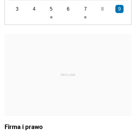
3
4
5
6
7
8
9
REKLAMA
Firma i prawo