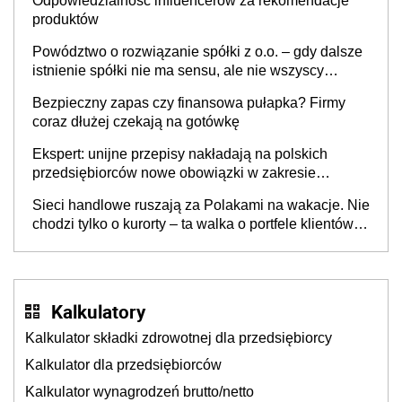
Odpowiedzialność influencerów za rekomendacje
produktów
Powództwo o rozwiązanie spółki z o.o. – gdy dalsze
istnienie spółki nie ma sensu, ale nie wszyscy
wspólnicy są tego zdania
Bezpieczny zapas czy finansowa pułapka? Firmy
coraz dłużej czekają na gotówkę
Ekspert: unijne przepisy nakładają na polskich
przedsiębiorców nowe obowiązki w zakresie
opakowań
Sieci handlowe ruszają za Polakami na wakacje. Nie
chodzi tylko o kurorty – ta walka o portfele klientów
dzieje się także tam, gdzie wielu spędzi urlop po
cichu
Kalkulatory
Kalkulator składki zdrowotnej dla przedsiębiorcy
Kalkulator dla przedsiębiorców
Kalkulator wynagrodzeń brutto/netto