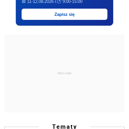
📅 11-12.08.2026 r.
🕐 9:00-15:00
Zapisz się
REKLAMA
Tematy