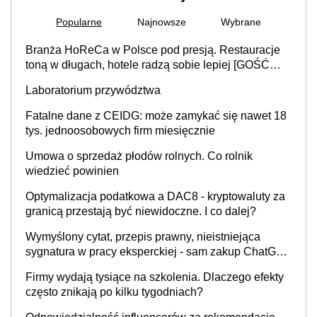
Popularne
Najnowsze
Wybrane
Branża HoReCa w Polsce pod presją. Restauracje
toną w długach, hotele radzą sobie lepiej [GOŚĆ
INFOR.PL]
Laboratorium przywództwa
Fatalne dane z CEIDG: może zamykać się nawet 18
tys. jednoosobowych firm miesięcznie
Umowa o sprzedaż płodów rolnych. Co rolnik
wiedzieć powinien
Optymalizacja podatkowa a DAC8 - kryptowaluty za
granicą przestają być niewidoczne. I co dalej?
Wymyślony cytat, przepis prawny, nieistniejąca
sygnatura w pracy eksperckiej - sam zakup ChatGPT
to nie wdrożenie AI w firmie
Firmy wydają tysiące na szkolenia. Dlaczego efekty
często znikają po kilku tygodniach?