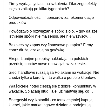
to nie wdrożenie AI w firmie
Firmy wydają tysiące na szkolenia. Dlaczego efekty
często znikają po kilku tygodniach?
Odpowiedzialność influencerów za rekomendacje
produktów
Powództwo o rozwiązanie spółki z o.o. – gdy dalsze
istnienie spółki nie ma sensu, ale nie wszyscy
wspólnicy są tego zdania
Bezpieczny zapas czy finansowa pułapka? Firmy
coraz dłużej czekają na gotówkę
Ekspert: unijne przepisy nakładają na polskich
przedsiębiorców nowe obowiązki w zakresie
opakowań
Sieci handlowe ruszają za Polakami na wakacje. Nie
chodzi tylko o kurorty – ta walka o portfele klientów
dzieje się także tam, gdzie wielu spędzi urlop po
Właściciele hoteli cieszą się z dobrej koniunktury w
cichu
wakacje. Spłacają długi, ale już martwią się, co
będzie jesienią
Energetyki czy izotoniki - co teraz chętniej kupują
klienci, jakie marketingowe działania podejmują