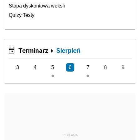
Stopa dyskontowa weksli
Quizy Testy
Terminarz
Sierpień
3
4
5
6
7
8
9
REKLAMA