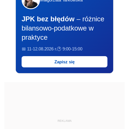
JPK bez błędów
– różnice
bilansowo-podatkowe w
praktyce
📅 11-12.08.2026 r.
🕐 9:00-15:00
Zapisz się
REKLAMA