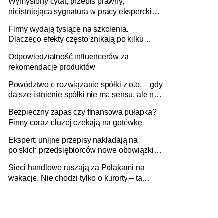
Wymyślony cytat, przepis prawny,
nieistniejąca sygnatura w pracy eksperckiej -
sam zakup ChatGPT to nie wdrożenie AI w
Firmy wydają tysiące na szkolenia.
firmie
Dlaczego efekty często znikają po kilku
tygodniach?
Odpowiedzialność influencerów za
rekomendacje produktów
Powództwo o rozwiązanie spółki z o.o. – gdy
dalsze istnienie spółki nie ma sensu, ale nie
wszyscy wspólnicy są tego zdania
Bezpieczny zapas czy finansowa pułapka?
Firmy coraz dłużej czekają na gotówkę
Ekspert: unijne przepisy nakładają na
polskich przedsiębiorców nowe obowiązki w
zakresie opakowań
Sieci handlowe ruszają za Polakami na
wakacje. Nie chodzi tylko o kurorty – ta
walka o portfele klientów dzieje się także
tam, gdzie wielu spędzi urlop po cichu