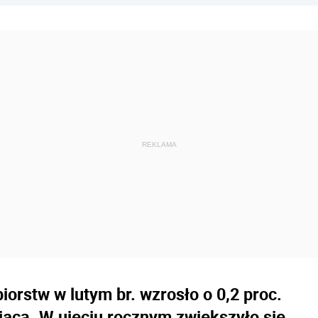
iorstw w lutym br. wzrosło o 0,2 proc.
ąca. W ujęciu rocznym zwiększyło się