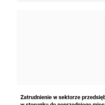
Zatrudnienie w sektorze przedsięb
w stosunku do poprzedniego miesi