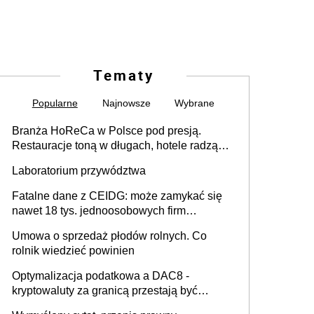
Tematy
Popularne
Najnowsze
Wybrane
Branża HoReCa w Polsce pod presją.
Restauracje toną w długach, hotele radzą
sobie lepiej [GOŚĆ INFOR.PL]
Laboratorium przywództwa
Fatalne dane z CEIDG: może zamykać się
nawet 18 tys. jednoosobowych firm
miesięcznie
Umowa o sprzedaż płodów rolnych. Co
rolnik wiedzieć powinien
Optymalizacja podatkowa a DAC8 -
kryptowaluty za granicą przestają być
niewidoczne. I co dalej?