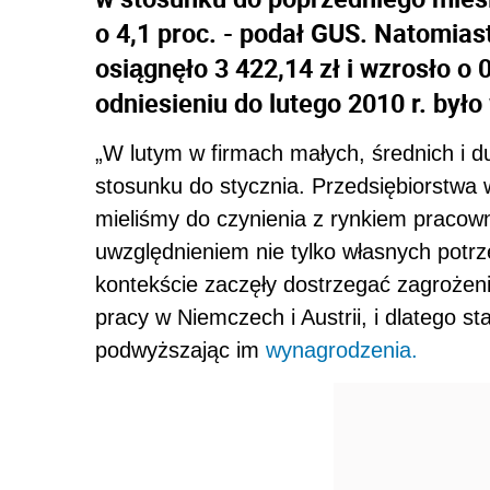
o 4,1 proc. - podał GUS. Natomia
osiągnęło 3 422,14 zł i wzrosło o 
odniesieniu do lutego 2010 r. było
„W lutym w firmach małych, średnich i d
stosunku do stycznia. Przedsiębiorstwa 
mieliśmy do czynienia z rynkiem pracown
uwzględnieniem nie tylko własnych potrz
kontekście zaczęły dostrzegać zagrożen
pracy w Niemczech i Austrii, i dlatego s
podwyższając im
wynagrodzenia.