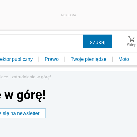
REKLAMA
Sklep
ektor publiczny
Prawo
Twoje pieniądze
Moto
łace i zatrudnienie w górę!
e w górę!
 się na newsletter