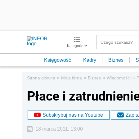
Kategorie
Księgowość
Kadry
Biznes
S
»
»
»
»
Strona główna
Moja firma
Biznes
Wiadomości
P
Płace i zatrudnieni
Subskrybuj nas na Youtube
Zapisz
18 marca 2011, 13:00