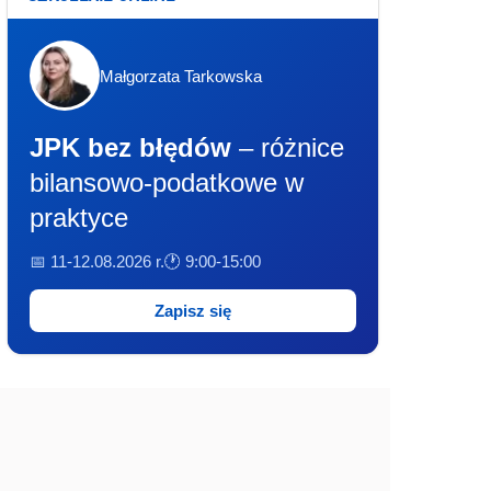
Małgorzata Tarkowska
JPK bez błędów
– różnice
bilansowo-podatkowe w
praktyce
📅 11-12.08.2026 r.
🕐 9:00-15:00
Zapisz się