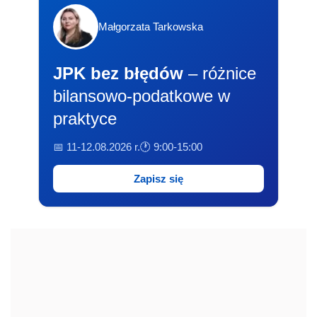
Małgorzata Tarkowska
JPK bez błędów
– różnice
bilansowo-podatkowe w
praktyce
📅 11-12.08.2026 r.
🕐 9:00-15:00
Zapisz się