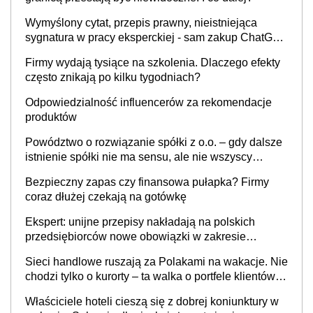
Wymyślony cytat, przepis prawny, nieistniejąca
sygnatura w pracy eksperckiej - sam zakup ChatGPT
to nie wdrożenie AI w firmie
Firmy wydają tysiące na szkolenia. Dlaczego efekty
często znikają po kilku tygodniach?
Odpowiedzialność influencerów za rekomendacje
produktów
Powództwo o rozwiązanie spółki z o.o. – gdy dalsze
istnienie spółki nie ma sensu, ale nie wszyscy
wspólnicy są tego zdania
Bezpieczny zapas czy finansowa pułapka? Firmy
coraz dłużej czekają na gotówkę
Ekspert: unijne przepisy nakładają na polskich
przedsiębiorców nowe obowiązki w zakresie
opakowań
Sieci handlowe ruszają za Polakami na wakacje. Nie
chodzi tylko o kurorty – ta walka o portfele klientów
dzieje się także tam, gdzie wielu spędzi urlop po
Właściciele hoteli cieszą się z dobrej koniunktury w
cichu