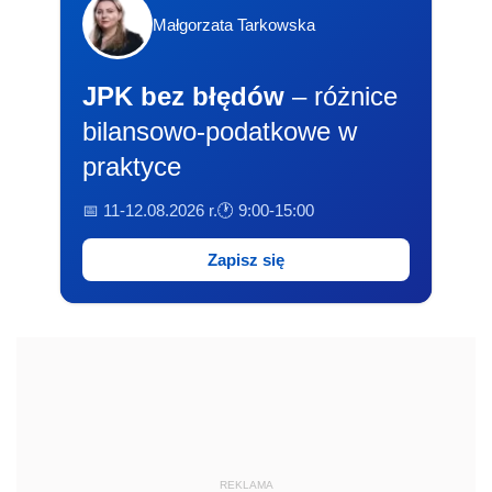
Małgorzata Tarkowska
JPK bez błędów
– różnice
bilansowo-podatkowe w
praktyce
📅 11-12.08.2026 r.
🕐 9:00-15:00
Zapisz się
REKLAMA