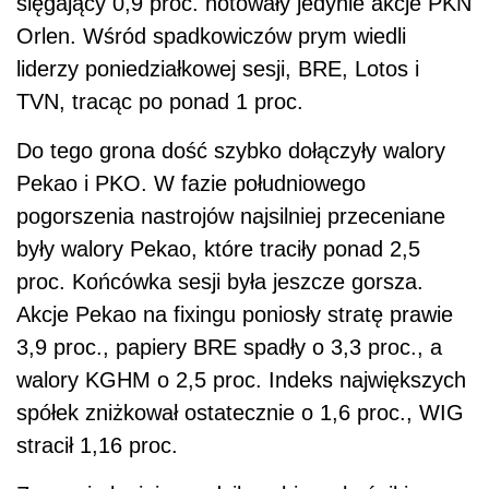
sięgający 0,9 proc. notowały jedynie akcje PKN
Orlen. Wśród spadkowiczów prym wiedli
liderzy poniedziałkowej sesji, BRE, Lotos i
TVN, tracąc po ponad 1 proc.
Do tego grona dość szybko dołączyły walory
Pekao i PKO. W fazie południowego
pogorszenia nastrojów najsilniej przeceniane
były walory Pekao, które traciły ponad 2,5
proc. Końcówka sesji była jeszcze gorsza.
Akcje Pekao na fixingu poniosły stratę prawie
3,9 proc., papiery BRE spadły o 3,3 proc., a
walory KGHM o 2,5 proc. Indeks największych
spółek zniżkował ostatecznie o 1,6 proc., WIG
stracił 1,16 proc.