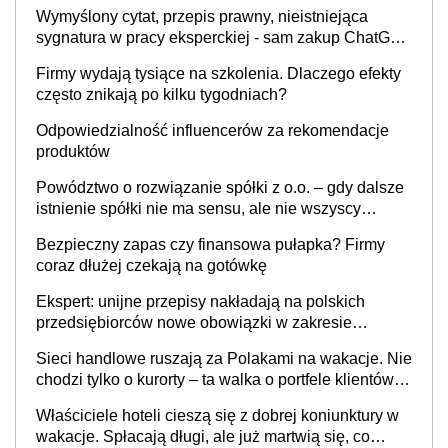
Wymyślony cytat, przepis prawny, nieistniejąca
sygnatura w pracy eksperckiej - sam zakup ChatGPT
to nie wdrożenie AI w firmie
Firmy wydają tysiące na szkolenia. Dlaczego efekty
często znikają po kilku tygodniach?
Odpowiedzialność influencerów za rekomendacje
produktów
Powództwo o rozwiązanie spółki z o.o. – gdy dalsze
istnienie spółki nie ma sensu, ale nie wszyscy
wspólnicy są tego zdania
Bezpieczny zapas czy finansowa pułapka? Firmy
coraz dłużej czekają na gotówkę
Ekspert: unijne przepisy nakładają na polskich
przedsiębiorców nowe obowiązki w zakresie
opakowań
Sieci handlowe ruszają za Polakami na wakacje. Nie
chodzi tylko o kurorty – ta walka o portfele klientów
dzieje się także tam, gdzie wielu spędzi urlop po
Właściciele hoteli cieszą się z dobrej koniunktury w
cichu
wakacje. Spłacają długi, ale już martwią się, co