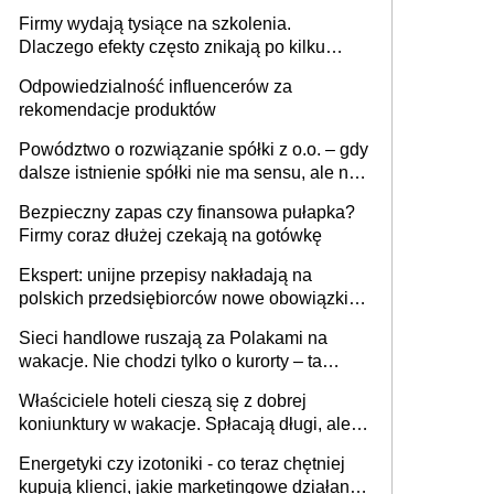
sam zakup ChatGPT to nie wdrożenie AI w
Firmy wydają tysiące na szkolenia.
firmie
Dlaczego efekty często znikają po kilku
tygodniach?
Odpowiedzialność influencerów za
rekomendacje produktów
Powództwo o rozwiązanie spółki z o.o. – gdy
dalsze istnienie spółki nie ma sensu, ale nie
wszyscy wspólnicy są tego zdania
Bezpieczny zapas czy finansowa pułapka?
Firmy coraz dłużej czekają na gotówkę
Ekspert: unijne przepisy nakładają na
polskich przedsiębiorców nowe obowiązki w
zakresie opakowań
Sieci handlowe ruszają za Polakami na
wakacje. Nie chodzi tylko o kurorty – ta
walka o portfele klientów dzieje się także
Właściciele hoteli cieszą się z dobrej
tam, gdzie wielu spędzi urlop po cichu
koniunktury w wakacje. Spłacają długi, ale
już martwią się, co będzie jesienią
Energetyki czy izotoniki - co teraz chętniej
kupują klienci, jakie marketingowe działania