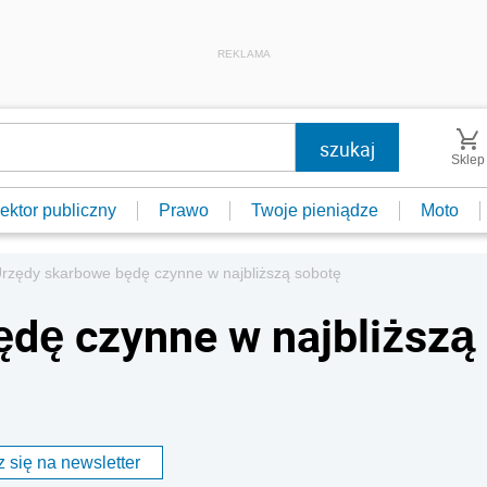
REKLAMA
Sklep
ektor publiczny
Prawo
Twoje pieniądze
Moto
rzędy skarbowe będę czynne w najbliższą sobotę
dę czynne w najbliższą
 się na newsletter