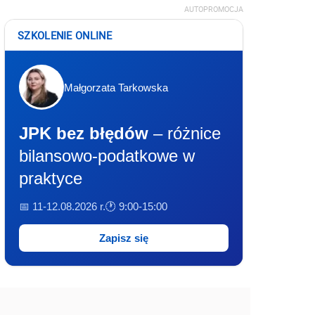
AUTOPROMOCJA
SZKOLENIE ONLINE
Małgorzata Tarkowska
JPK bez błędów
– różnice
bilansowo-podatkowe w
praktyce
📅 11-12.08.2026 r.
🕐 9:00-15:00
Zapisz się