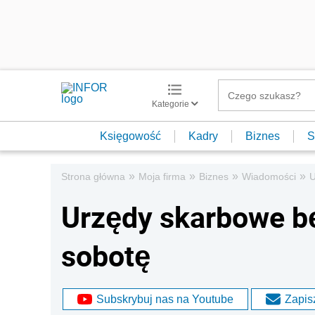
Kategorie
Księgowość
Kadry
Biznes
S
»
»
»
»
Strona główna
Moja firma
Biznes
Wiadomości
U
Urzędy skarbowe bę
sobotę
Subskrybuj nas na Youtube
Zapisz