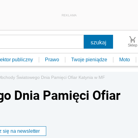
REKLAMA
Sklep
ektor publiczny
Prawo
Twoje pieniądze
Moto
bchody Światowego Dnia Pamięci Ofiar Katynia w MF
o Dnia Pamięci Ofiar
 się na newsletter