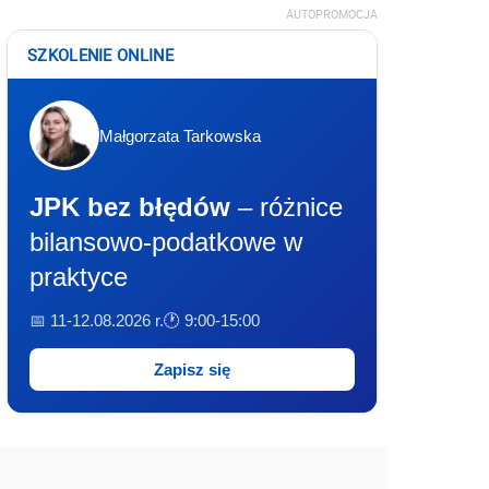
AUTOPROMOCJA
SZKOLENIE ONLINE
Małgorzata Tarkowska
JPK bez błędów
– różnice
bilansowo-podatkowe w
praktyce
📅 11-12.08.2026 r.
🕐 9:00-15:00
Zapisz się