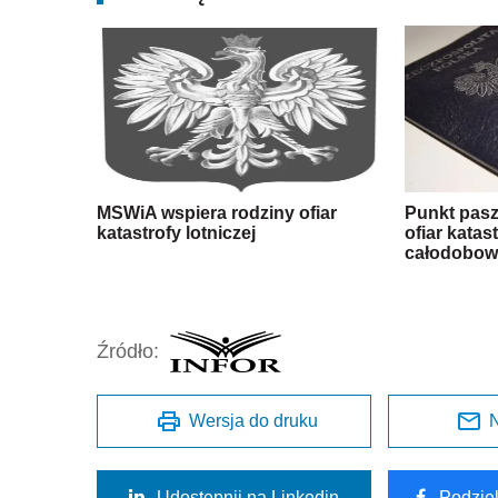
MSWiA wspiera rodziny ofiar
Punkt pasz
katastrofy lotniczej
ofiar katas
całodobo
Źródło:
Wersja do druku
N
Udostępnij na Linkedin
Podzie