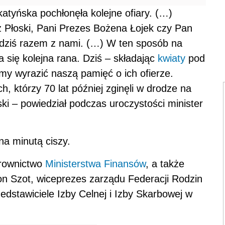
 katyńska pochłonęła kolejne ofiary. (…)
sz Płoski, Pani Prezes Bożena Łojek czy Pan
ć dziś razem z nami. (…) W ten sposób na
ła się kolejna rana. Dziś – składając
kwiaty
pod
my wyrazić naszą pamięć o ich ofierze.
h, którzy 70 lat później zginęli w drodze na
ki – powiedział podczas uroczystości minister
na minutą ciszy.
erownictwo
Ministerstwa Finansów
, a także
eon Szot, wiceprezes zarządu Federacji Rodzin
dstawiciele Izby Celnej i Izby Skarbowej w