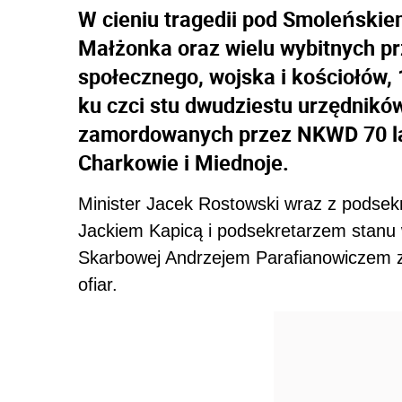
W cieniu tragedii pod Smoleńskiem
Małżonka oraz wielu wybitnych prz
społecznego, wojska i kościołów, 
ku czci stu dwudziestu urzędnikó
zamordowanych przez NKWD 70 lat
Charkowie i Miednoje.
Minister Jacek Rostowski wraz z podsek
Jackiem Kapicą i podsekretarzem stanu
Skarbowej Andrzejem Parafianowiczem zło
ofiar.