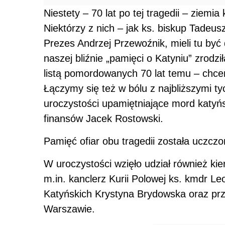
Niestety – 70 lat po tej tragedii – ziemia
Niektórzy z nich – jak ks. biskup Tadeu
Prezes Andrzej Przewoźnik, mieli tu by
naszej bliźnie „pamięci o Katyniu” zrodzi
listą pomordowanych 70 lat temu – chce
Łączymy się też w bólu z najbliższymi tyc
uroczystości upamiętniające mord katyńs
finansów Jacek Rostowski.
Pamięć ofiar obu tragedii została uczczo
W uroczystości wzięło udział również ki
m.in. kanclerz Kurii Polowej ks. kmdr L
Katyńskich Krystyna Brydowska oraz prze
Warszawie.