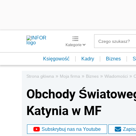
Kategorie
Księgowość
Kadry
Biznes
S
»
»
»
»
Strona główna
Moja firma
Biznes
Wiadomości
O
Obchody Światoweg
Katynia w MF
Subskrybuj nas na Youtube
Zapisz