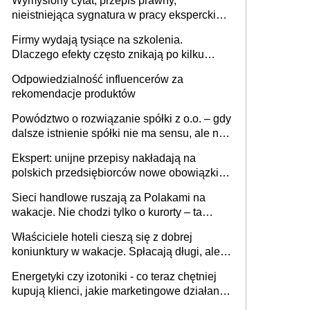
Wymyślony cytat, przepis prawny,
nieistniejąca sygnatura w pracy eksperckiej -
sam zakup ChatGPT to nie wdrożenie AI w
Firmy wydają tysiące na szkolenia.
firmie
Dlaczego efekty często znikają po kilku
tygodniach?
Odpowiedzialność influencerów za
rekomendacje produktów
Powództwo o rozwiązanie spółki z o.o. – gdy
dalsze istnienie spółki nie ma sensu, ale nie
wszyscy wspólnicy są tego zdania
Ekspert: unijne przepisy nakładają na
polskich przedsiębiorców nowe obowiązki w
zakresie opakowań
Sieci handlowe ruszają za Polakami na
wakacje. Nie chodzi tylko o kurorty – ta
walka o portfele klientów dzieje się także
Właściciele hoteli cieszą się z dobrej
tam, gdzie wielu spędzi urlop po cichu
koniunktury w wakacje. Spłacają długi, ale
już martwią się, co będzie jesienią
Energetyki czy izotoniki - co teraz chętniej
kupują klienci, jakie marketingowe działania
podejmują sklepy