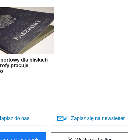
portowy dla bliskich
trofy pracuje
wo
apisz do nas
Zapisz się na newsletter
l się na Facebook
Wyślij na Twitter