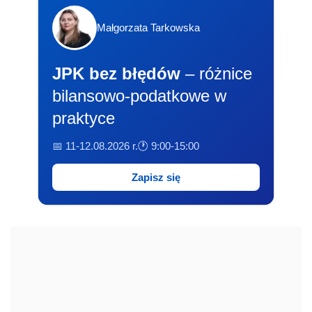
Małgorzata Tarkowska
JPK bez błędów
– różnice
bilansowo-podatkowe w
praktyce
📅 11-12.08.2026 r.
🕐 9:00-15:00
Zapisz się