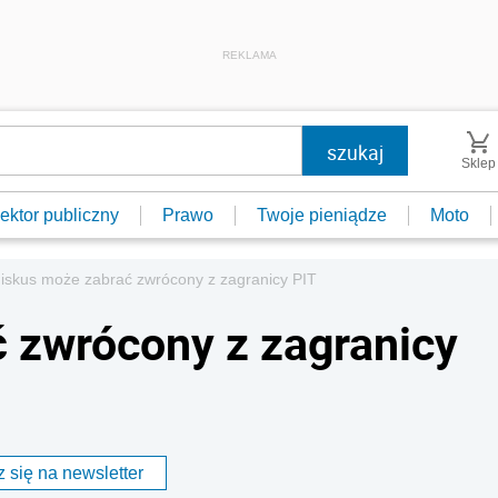
REKLAMA
Sklep
ektor publiczny
Prawo
Twoje pieniądze
Moto
iskus może zabrać zwrócony z zagranicy PIT
 zwrócony z zagranicy
 się na newsletter