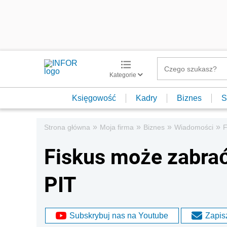
Kategorie
Księgowość
Kadry
Biznes
S
»
»
»
»
Strona główna
Moja firma
Biznes
Wiadomości
F
Fiskus może zabrać
PIT
Subskrybuj nas na Youtube
Zapisz