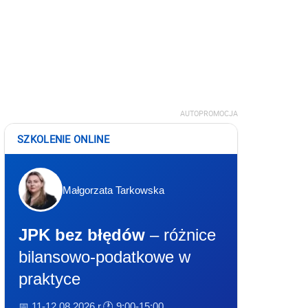
AUTOPROMOCJA
SZKOLENIE ONLINE
Małgorzata Tarkowska
JPK bez błędów
– różnice
bilansowo-podatkowe w
praktyce
📅 11-12.08.2026 r.
🕐 9:00-15:00