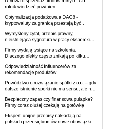
Umowa o sprzedaż płodów rolnych. Co
rolnik wiedzieć powinien
Optymalizacja podatkowa a DAC8 -
kryptowaluty za granicą przestają być
niewidoczne. I co dalej?
Wymyślony cytat, przepis prawny,
nieistniejąca sygnatura w pracy eksperckiej -
sam zakup ChatGPT to nie wdrożenie AI w
Firmy wydają tysiące na szkolenia.
firmie
Dlaczego efekty często znikają po kilku
tygodniach?
Odpowiedzialność influencerów za
rekomendacje produktów
Powództwo o rozwiązanie spółki z o.o. – gdy
dalsze istnienie spółki nie ma sensu, ale nie
wszyscy wspólnicy są tego zdania
Bezpieczny zapas czy finansowa pułapka?
Firmy coraz dłużej czekają na gotówkę
Ekspert: unijne przepisy nakładają na
polskich przedsiębiorców nowe obowiązki w
zakresie opakowań