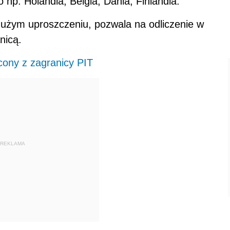
 np. Holandia, Belgia, Dania, Finlandia.
dużym uproszczeniu, pozwala na odliczenie w
nicą.
cony z zagranicy PIT
REKLAMA