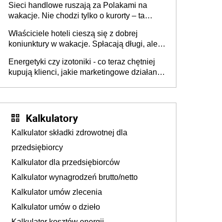
Sieci handlowe ruszają za Polakami na
wakacje. Nie chodzi tylko o kurorty – ta
walka o portfele klientów dzieje się także
Właściciele hoteli cieszą się z dobrej
tam, gdzie wielu spędzi urlop po cichu
koniunktury w wakacje. Spłacają długi, ale
już martwią się, co będzie jesienią
Energetyki czy izotoniki - co teraz chętniej
kupują klienci, jakie marketingowe działania
podejmują sklepy
Kalkulatory
Kalkulator składki zdrowotnej dla
przedsiębiorcy
Kalkulator dla przedsiębiorców
Kalkulator wynagrodzeń brutto/netto
Kalkulator umów zlecenia
Kalkulator umów o dzieło
Kalkulator kosztów energii